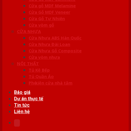
Cửa gỗ MDF Melamine
Cửa Gỗ MDF Veneer
Cửa Gỗ Tự Nhiên
Cửa vòm gỗ
CỬA NHỰA
Cửa Nhựa ABS Hàn Quốc
Cửa Nhựa Đài Loan
Cửa Nhựa Gỗ Composite
Cửa vòm nhựa
NỘI THẤT
Tủ Kệ Bếp
Tủ Quần Áo
Phụ kiện cửa nhà tắm
Báo giá
Dự án thực tế
Tin tức
Liên hệ