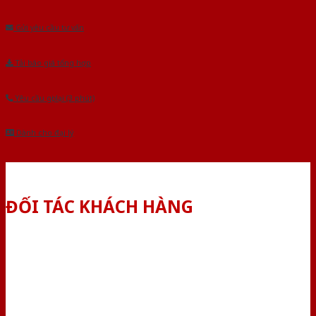
Âu.Chúng tôi tự tin là nhà sản xuất & cung cấp hàng đầu tại Việt Nam!
Gửi yêu cầu tư vấn
Tải báo giá tổng hợp
Yêu cầu gọi lại (3 phút)
Dành cho đại lý
ĐỐI TÁC KHÁCH HÀNG