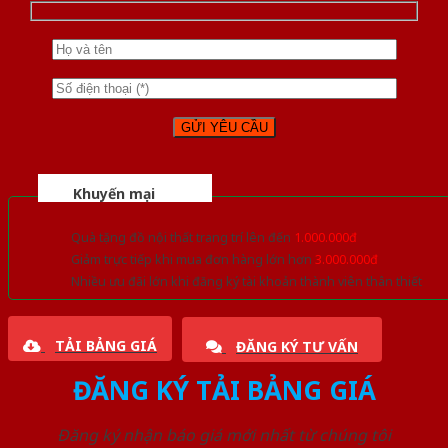
Khuyến mại
Quà tặng đồ nội thất trang trí lên đến
1.000.000đ
Giảm trực tiếp khi mua đơn hàng lớn hơn
3.000.000đ
Nhiều ưu đãi lớn khi đăng ký tài khoản thành viên thân thiết
TẢI BẢNG GIÁ
ĐĂNG KÝ TƯ VẤN
ĐĂNG KÝ TẢI BẢNG GIÁ
Đăng ký nhận báo giá mới nhất từ chúng tôi