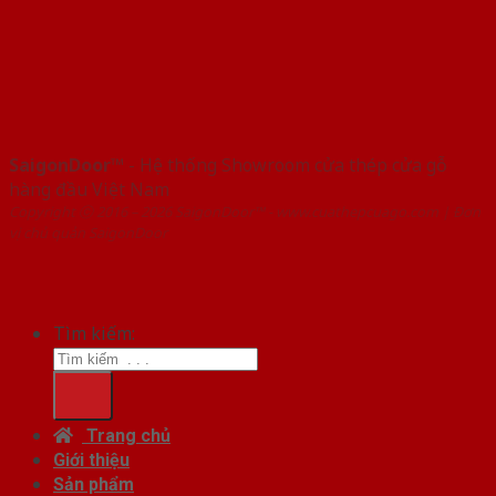
SaigonDoor™
- Hệ thống Showroom cửa thép cửa gỗ
hàng đầu Việt Nam
Copyright ⓒ 2016 – 2026 SaigonDoor™ - www.cuathepcuago.com | Đơn
vị chủ quản SaigonDoor
Tìm kiếm:
Trang chủ
Giới thiệu
Sản phẩm