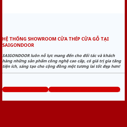
HỆ THỐNG SHOWROOM CỬA THÉP CỬA GỖ TẠI
SAIGONDOOR
SAIGONDOOR luôn nỗ lực mang đến cho đối tác và khách
hàng những sản phẩm công nghệ cao cấp, có giá trị gia tăng
tiện ích, sáng tạo cho cộng đồng một tương lai tốt đẹp hơn!
www.cuathepcuago.com
Tổng đài tư vấn miễn phí: 0824.400.400