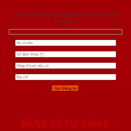
Vui lòng nhập thông tin để đăng ký làm đại lý của
chúng tôi
ĐĂNG KÝ TƯ VẤN &