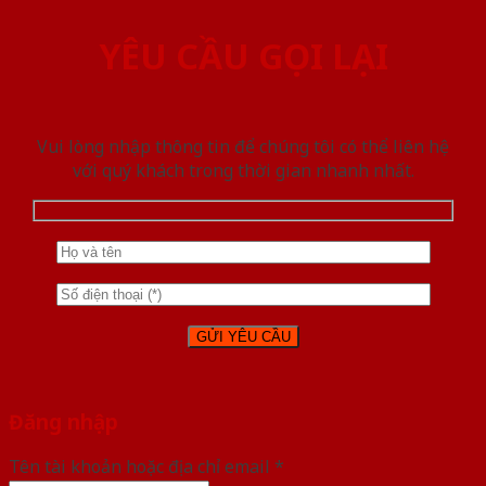
YÊU CẦU GỌI LẠI
Vui lòng nhập thông tin để chúng tôi có thể liên hệ
với quý khách trong thời gian nhanh nhất.
Đăng nhập
Tên tài khoản hoặc địa chỉ email
*