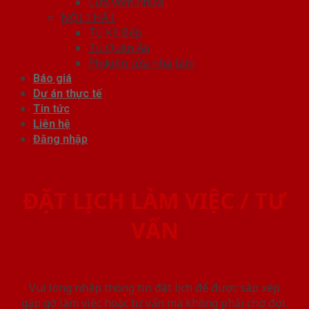
Cửa vòm nhựa
NỘI THẤT
Tủ Kệ Bếp
Tủ Quần Áo
Phụ kiện cửa nhà tắm
Báo giá
Dự án thực tế
Tin tức
Liên hệ
Đăng nhập
ĐẶT LỊCH LÀM VIỆC / TƯ
VẤN
Vui lòng nhập thông tin đặt lịch để được sắp xếp
gặp gỡ làm việc hoăc tư vấn mà không phải chờ đợi.