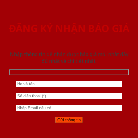
ĐĂNG KÝ NHẬN BÁO GIÁ
Nhập thông tin để nhận được báo giá mới nhât đầy
đủ nhất và chi tiết nhất.