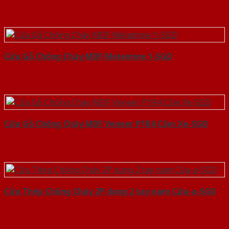
Cửa Gỗ Chống Cháy MDF Melamine 1-SGD
Cửa Gỗ Chống Cháy MDF Veneer P1R4 Căm Xe-SGD
Cửa Thép Chống Cháy 2P dung 2 tay nam Cửa-a-SGD