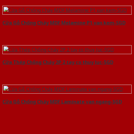
Cửa Gỗ Chống Cháy MDF Melamine P1 van kem-SGD
Cửa Thép Chống Cháy 2P 2 tay co thuy luc-SGD
Cửa Gỗ Chống Cháy MDF Laminate van ngang-SGD