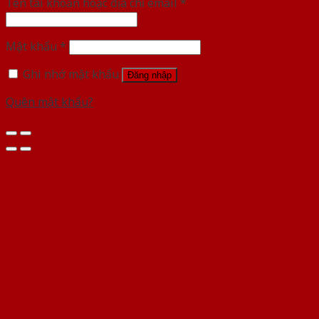
Tên tài khoản hoặc địa chỉ email
*
Mật khẩu
*
Ghi nhớ mật khẩu
Đăng nhập
Quên mật khẩu?