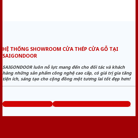
HỆ THỐNG SHOWROOM CỬA THÉP CỬA GỖ TẠI
SAIGONDOOR
SAIGONDOOR luôn nỗ lực mang đến cho đối tác và khách
hàng những sản phẩm công nghệ cao cấp, có giá trị gia tăng
tiện ích, sáng tạo cho cộng đồng một tương lai tốt đẹp hơn!
www.cuathepcuago.com
Tổng đài tư vấn miễn phí: 0824.400.400