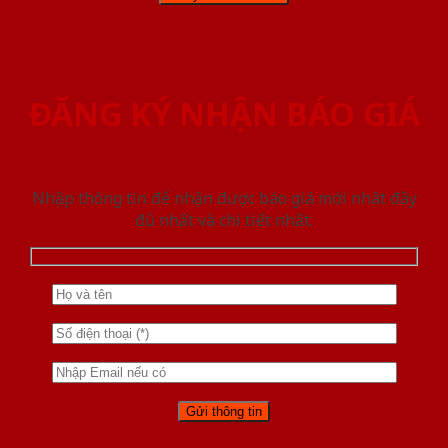
ĐĂNG KÝ NHẬN BÁO GIÁ
Nhập thông tin để nhận được báo giá mới nhât đầy
đủ nhất và chi tiết nhất.