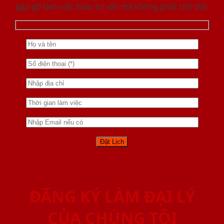
gặp gỡ làm việc hoăc tư vấn mà không phải chờ đợi.
ĐĂNG KÝ LÀM ĐẠI LÝ
CỦA CHÚNG TÔI