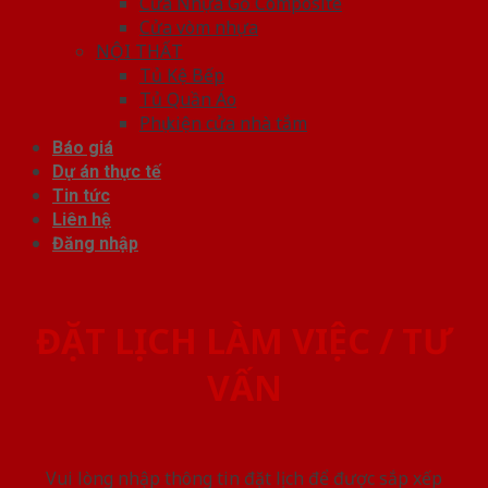
Cửa Nhựa Gỗ Composite
Cửa vòm nhựa
NỘI THẤT
Tủ Kệ Bếp
Tủ Quần Áo
Phụ kiện cửa nhà tắm
Báo giá
Dự án thực tế
Tin tức
Liên hệ
Đăng nhập
ĐẶT LỊCH LÀM VIỆC / TƯ
VẤN
Vui lòng nhập thông tin đặt lịch để được sắp xếp