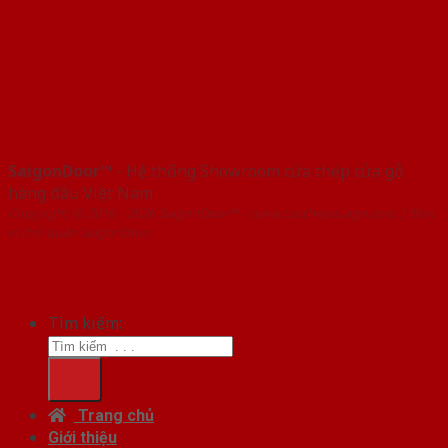
SaigonDoor™
- Hệ thống Showroom cửa thép cửa gỗ
hàng đầu Việt Nam
Copyright ⓒ 2016 – 2026 SaigonDoor™ - www.cuathepcuago.com | Đơn
vị chủ quản SaigonDoor
Tìm kiếm:
Trang chủ
Giới thiệu