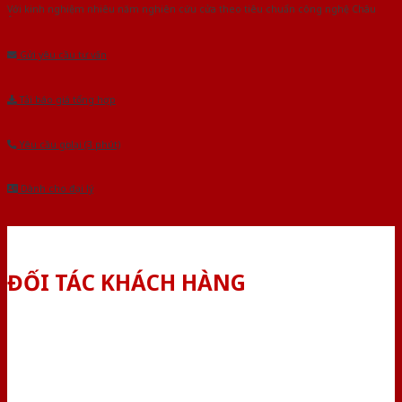
Với kinh nghiệm nhiêu năm nghiên cứu cửa theo tiêu chuẩn công nghệ Châu
Âu.Chúng tôi tự tin là nhà sản xuất & cung cấp hàng đầu tại Việt Nam!
Gửi yêu cầu tư vấn
Tải báo giá tổng hợp
Yêu cầu gọi lại (3 phút)
Dành cho đại lý
ĐỐI TÁC KHÁCH HÀNG