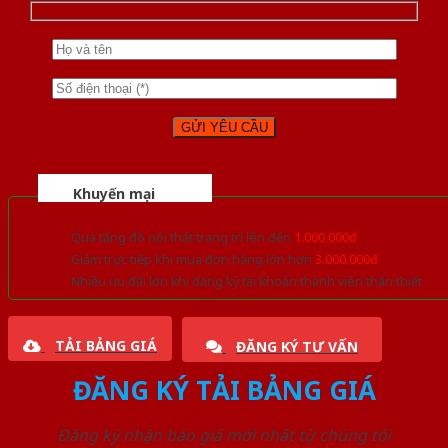
Khuyến mại
Quà tặng đồ nội thất trang trí lên đến
1.000.000đ
Giảm trực tiếp khi mua đơn hàng lớn hơn
3.000.000đ
Nhiều ưu đãi lớn khi đăng ký tài khoản thành viên thân thiết
TẢI BẢNG GIÁ
ĐĂNG KÝ TƯ VẤN
ĐĂNG KÝ TẢI BẢNG GIÁ
Đăng ký nhận báo giá mới nhất từ chúng tôi