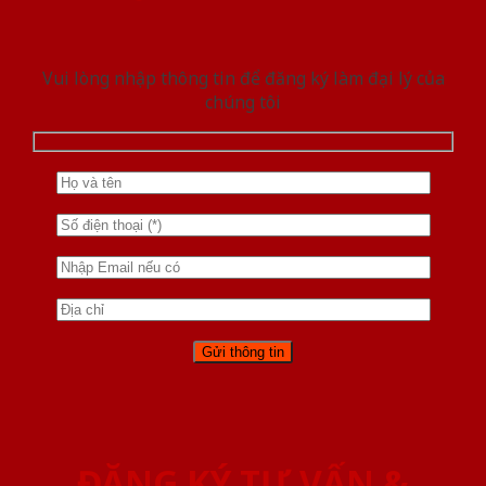
Vui lòng nhập thông tin để đăng ký làm đại lý của
chúng tôi
ĐĂNG KÝ TƯ VẤN &