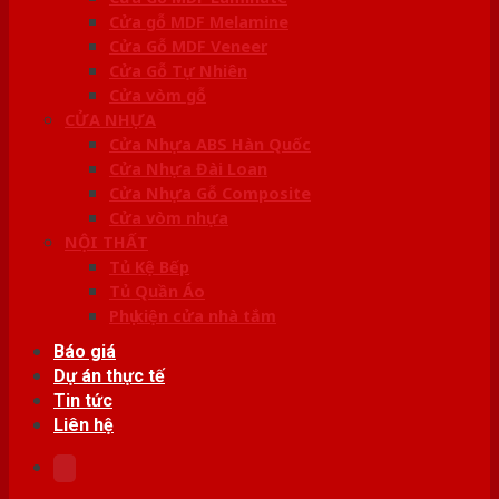
Cửa gỗ MDF Melamine
Cửa Gỗ MDF Veneer
Cửa Gỗ Tự Nhiên
Cửa vòm gỗ
CỬA NHỰA
Cửa Nhựa ABS Hàn Quốc
Cửa Nhựa Đài Loan
Cửa Nhựa Gỗ Composite
Cửa vòm nhựa
NỘI THẤT
Tủ Kệ Bếp
Tủ Quần Áo
Phụ kiện cửa nhà tắm
Báo giá
Dự án thực tế
Tin tức
Liên hệ