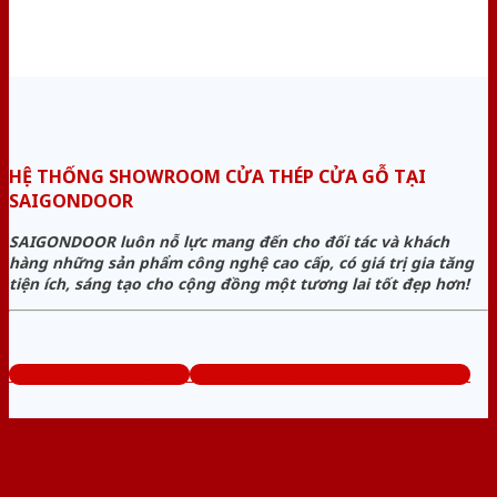
HỆ THỐNG SHOWROOM CỬA THÉP CỬA GỖ TẠI
SAIGONDOOR
SAIGONDOOR luôn nỗ lực mang đến cho đối tác và khách
hàng những sản phẩm công nghệ cao cấp, có giá trị gia tăng
tiện ích, sáng tạo cho cộng đồng một tương lai tốt đẹp hơn!
www.cuathepcuago.com
Tổng đài tư vấn miễn phí: 0824.400.400