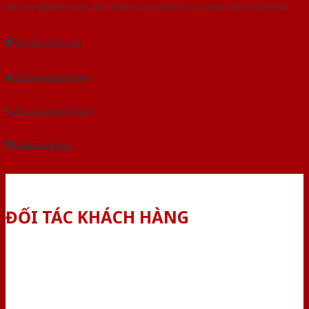
Với kinh nghiệm nhiêu năm nghiên cứu cửa theo tiêu chuẩn công nghệ Châu
Âu.Chúng tôi tự tin là nhà sản xuất & cung cấp hàng đầu tại Việt Nam!
Gửi yêu cầu tư vấn
Tải báo giá tổng hợp
Yêu cầu gọi lại (3 phút)
Dành cho đại lý
ĐỐI TÁC KHÁCH HÀNG