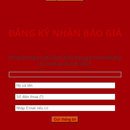
ĐĂNG KÝ NHẬN BÁO GIÁ
Nhập thông tin để nhận được báo giá mới nhât đầy
đủ nhất và chi tiết nhất.