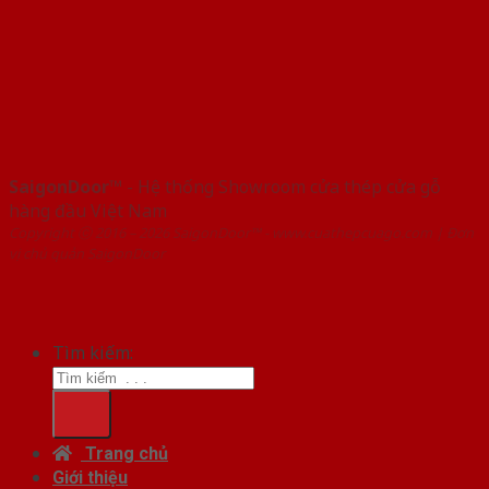
SaigonDoor™
- Hệ thống Showroom cửa thép cửa gỗ
hàng đầu Việt Nam
Copyright ⓒ 2016 – 2026 SaigonDoor™ - www.cuathepcuago.com | Đơn
vị chủ quản SaigonDoor
Tìm kiếm:
Trang chủ
Giới thiệu