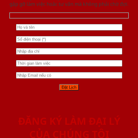
gặp gỡ làm việc hoăc tư vấn mà không phải chờ đợi.
ĐĂNG KÝ LÀM ĐẠI LÝ
CỦA CHÚNG TÔI