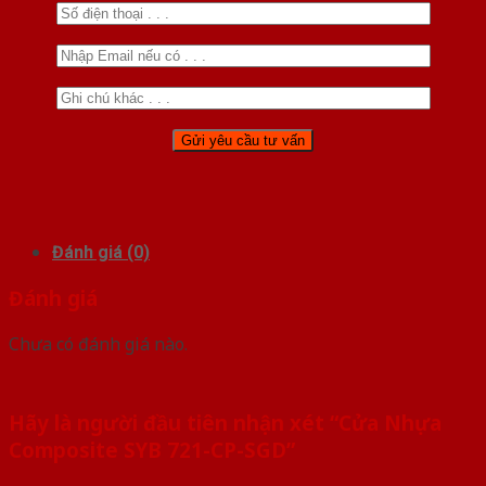
Đánh giá (0)
Đánh giá
Chưa có đánh giá nào.
Hãy là người đầu tiên nhận xét “Cửa Nhựa
Composite SYB 721-CP-SGD”