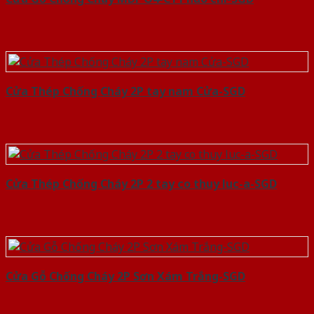
Cửa Thép Chống Cháy 2P tay nam Cửa-SGD
Cửa Thép Chống Cháy 2P 2 tay co thuy luc-a-SGD
Cửa Gỗ Chống Cháy 2P Sơn Xám Trắng-SGD