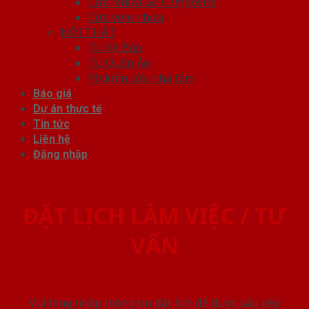
Cửa Nhựa Gỗ Composite
Cửa vòm nhựa
NỘI THẤT
Tủ Kệ Bếp
Tủ Quần Áo
Phụ kiện cửa nhà tắm
Báo giá
Dự án thực tế
Tin tức
Liên hệ
Đăng nhập
ĐẶT LỊCH LÀM VIỆC / TƯ
VẤN
Vui lòng nhập thông tin đặt lịch để được sắp xếp