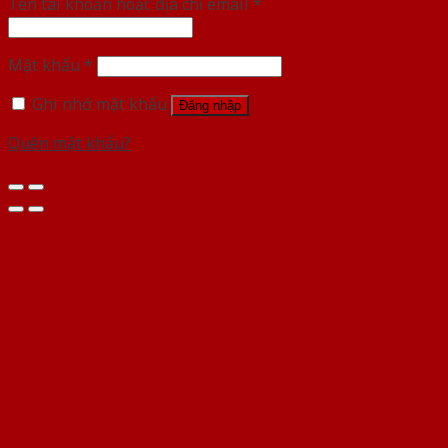
Tên tài khoản hoặc địa chỉ email
*
Mật khẩu
*
Ghi nhớ mật khẩu
Đăng nhập
Quên mật khẩu?