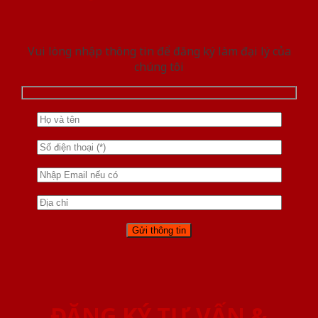
Vui lòng nhập thông tin để đăng ký làm đại lý của
chúng tôi
ĐĂNG KÝ TƯ VẤN &