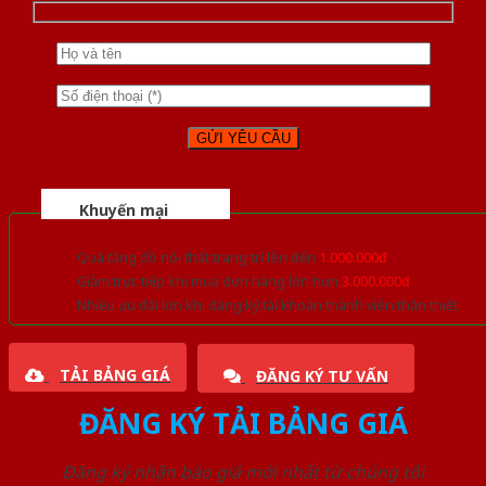
Khuyến mại
Quà tặng đồ nội thất trang trí lên đến
1.000.000đ
Giảm trực tiếp khi mua đơn hàng lớn hơn
3.000.000đ
Nhiều ưu đãi lớn khi đăng ký tài khoản thành viên thân thiết
TẢI BẢNG GIÁ
ĐĂNG KÝ TƯ VẤN
ĐĂNG KÝ TẢI BẢNG GIÁ
Đăng ký nhận báo giá mới nhất từ chúng tôi