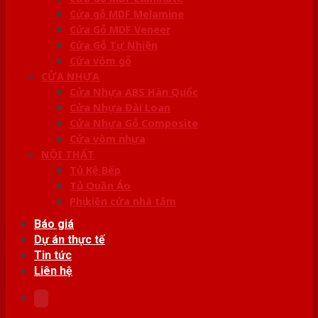
Cửa gỗ MDF Melamine
Cửa Gỗ MDF Veneer
Cửa Gỗ Tự Nhiên
Cửa vòm gỗ
CỬA NHỰA
Cửa Nhựa ABS Hàn Quốc
Cửa Nhựa Đài Loan
Cửa Nhựa Gỗ Composite
Cửa vòm nhựa
NỘI THẤT
Tủ Kệ Bếp
Tủ Quần Áo
Phụ kiện cửa nhà tắm
Báo giá
Dự án thực tế
Tin tức
Liên hệ