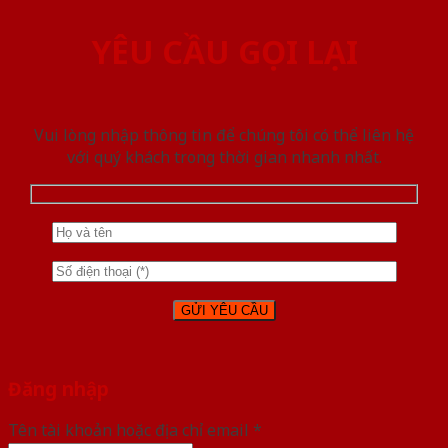
YÊU CẦU GỌI LẠI
Vui lòng nhập thông tin để chúng tôi có thể liên hệ
với quý khách trong thời gian nhanh nhất.
Đăng nhập
Tên tài khoản hoặc địa chỉ email
*