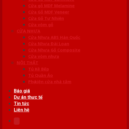
Cửa gỗ MDF Melamine
Cửa Gỗ MDF Veneer
Cửa Gỗ Tự Nhiên
Cửa vòm gỗ
CỬA NHỰA
Cửa Nhựa ABS Hàn Quốc
Cửa Nhựa Đài Loan
Cửa Nhựa Gỗ Composite
Cửa vòm nhựa
NỘI THẤT
Tủ Kệ Bếp
Tủ Quần Áo
Phụ kiện cửa nhà tắm
Báo giá
Dự án thực tế
Tin tức
Liên hệ