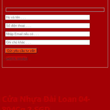
Gọi 0976.169.864
Cửa Nhựa Đài Loan 04-
804Cg 2-SGD