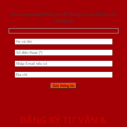
Vui lòng nhập thông tin để đăng ký làm đại lý của
chúng tôi
ĐĂNG KÝ TƯ VẤN &