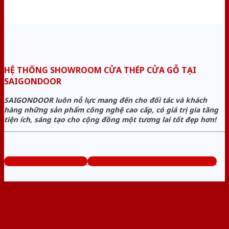
HỆ THỐNG SHOWROOM CỬA THÉP CỬA GỖ TẠI
SAIGONDOOR
SAIGONDOOR luôn nỗ lực mang đến cho đối tác và khách
hàng những sản phẩm công nghệ cao cấp, có giá trị gia tăng
tiện ích, sáng tạo cho cộng đồng một tương lai tốt đẹp hơn!
www.cuathepcuago.com
Tổng đài tư vấn miễn phí: 0824.400.400