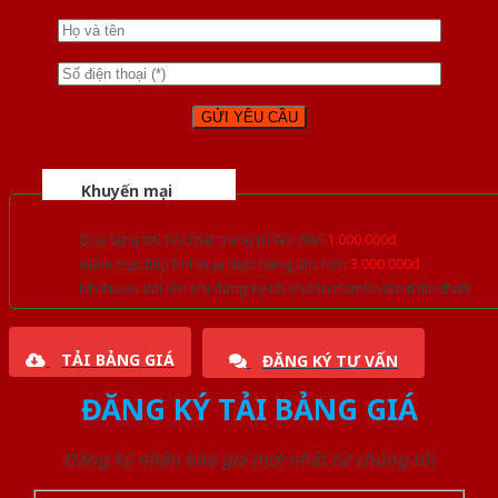
Khuyến mại
Quà tặng đồ nội thất trang trí lên đến
1.000.000đ
Giảm trực tiếp khi mua đơn hàng lớn hơn
3.000.000đ
Nhiều ưu đãi lớn khi đăng ký tài khoản thành viên thân thiết
TẢI BẢNG GIÁ
ĐĂNG KÝ TƯ VẤN
ĐĂNG KÝ TẢI BẢNG GIÁ
Đăng ký nhận báo giá mới nhất từ chúng tôi