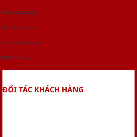
Âu.Chúng tôi tự tin là nhà sản xuất & cung cấp hàng đầu tại Việt Nam!
Gửi yêu cầu tư vấn
Tải báo giá tổng hợp
Yêu cầu gọi lại (3 phút)
Dành cho đại lý
ĐỐI TÁC KHÁCH HÀNG