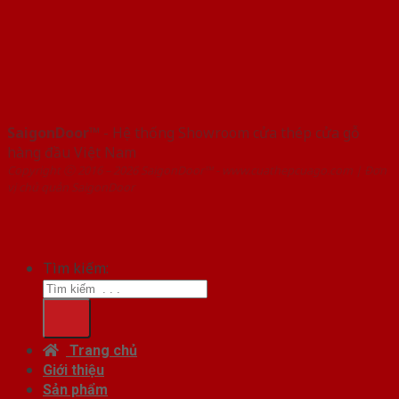
SaigonDoor™
- Hệ thống Showroom cửa thép cửa gỗ
hàng đầu Việt Nam
Copyright ⓒ 2016 – 2026 SaigonDoor™ - www.cuathepcuago.com | Đơn
vị chủ quản SaigonDoor
Tìm kiếm:
Trang chủ
Giới thiệu
Sản phẩm