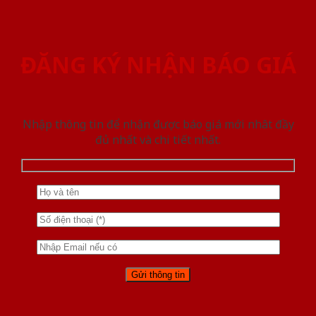
ĐĂNG KÝ NHẬN BÁO GIÁ
Nhập thông tin để nhận được báo giá mới nhât đầy
đủ nhất và chi tiết nhất.