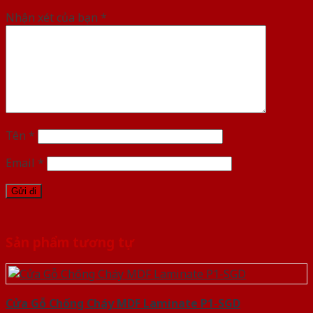
Nhận xét của bạn
*
Tên
*
Email
*
Sản phẩm tương tự
Cửa Gỗ Chống Cháy MDF Laminate P1-SGD