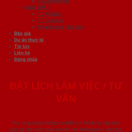
Cửa vòm nhựa
NỘI THẤT
Tủ Kệ Bếp
Tủ Quần Áo
Phụ kiện cửa nhà tắm
Báo giá
Dự án thực tế
Tin tức
Liên hệ
Đăng nhập
ĐẶT LỊCH LÀM VIỆC / TƯ
VẤN
Vui lòng nhập thông tin đặt lịch để được sắp xếp
gặp gỡ làm việc hoăc tư vấn mà không phải chờ đợi.