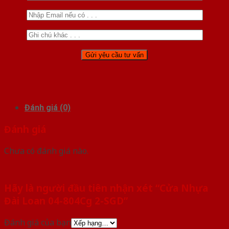
Đánh giá (0)
Đánh giá
Chưa có đánh giá nào.
Hãy là người đầu tiên nhận xét “Cửa Nhựa
Đài Loan 04-804Cg 2-SGD”
Đánh giá của bạn