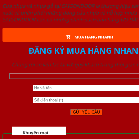
Cửa nhựa và nhựa gỗ tại SAIGONDOOR là thương hiệu s
xuất và phân phối những dòng cửa nhựa và hỗ hợp nhựa ch
SAIGONDOOR còn có những chính sách bán hàng ƯU ĐÃI CAO
MUA HÀNG NHANH
ĐĂNG KÝ MUA HÀNG NHAN
Chúng tôi sẽ liên lạc lại với quý khách trong thời gian
Khuyến mại