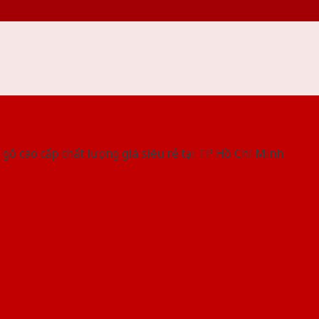
 THỐNG SHOWROOM SAIGONDOOR
gỗ cao cấp chất lượng giá siêu rẻ tại TP Hồ Chí Minh