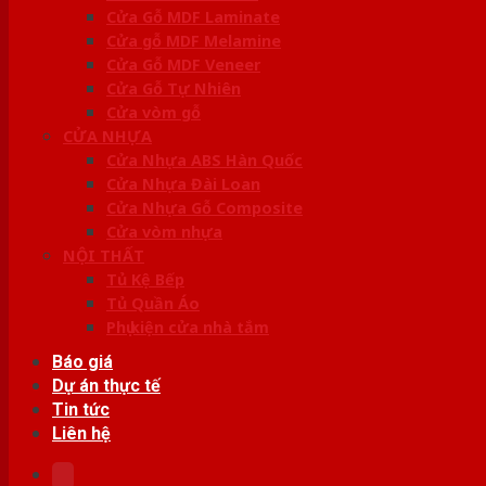
Cửa Gỗ MDF Laminate
Cửa gỗ MDF Melamine
Cửa Gỗ MDF Veneer
Cửa Gỗ Tự Nhiên
Cửa vòm gỗ
CỬA NHỰA
Cửa Nhựa ABS Hàn Quốc
Cửa Nhựa Đài Loan
Cửa Nhựa Gỗ Composite
Cửa vòm nhựa
NỘI THẤT
Tủ Kệ Bếp
Tủ Quần Áo
Phụ kiện cửa nhà tắm
Báo giá
Dự án thực tế
Tin tức
Liên hệ