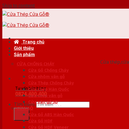
Skip to content
Trang chủ
Giới thiệu
HỆ
Sản phẩm
Cửa thép,cửa 
CỬA CHỐNG CHÁY
Cửa Gỗ Chống Cháy
Cửa nhôm vân gỗ
Cửa Thép Chống Cháy
Tư vấn bán hàng
Cửa thép Hàn Quốc
0824.400.400
Cửa thép vân gỗ
Cửa vân gỗ 5D
Tìm kiếm:
CỬA GỖ
Cửa Gỗ ABS Hàn Quốc
Cửa Gỗ HDF
Cửa Gỗ HDF Veneer