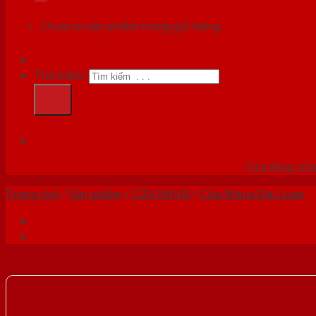
Chưa có sản phẩm trong giỏ hàng.
Tìm kiếm:
HỆ
Cửa thép,cửa 
Trang chủ
/
Sản phẩm
/
CỬA NHỰA
/
Cửa Nhựa Đài Loan