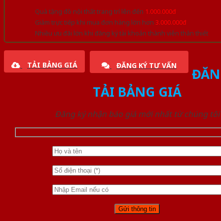
Quà tặng đồ nội thất trang trí lên đến
1.000.000đ
Giảm trực tiếp khi mua đơn hàng lớn hơn
3.000.000đ
Nhiều ưu đãi lớn khi đăng ký tài khoản thành viên thân thiết
TẢI BẢNG GIÁ
ĐĂNG KÝ TƯ VẤN
ĐĂN
TẢI BẢNG GIÁ
Đăng ký nhận báo giá mới nhất từ chúng tôi