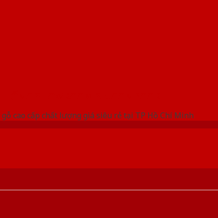
 THỐNG SHOWROOM SAIGONDOOR
gỗ cao cấp chất lượng giá siêu rẻ tại TP Hồ Chí Minh