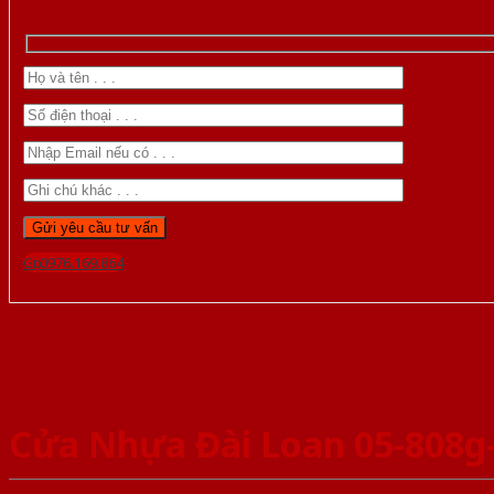
Gọi 0976.169.864
Cửa Nhựa Đài Loan 05-808g