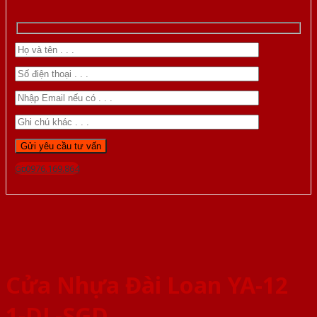
Gọi 0976.169.864
Cửa Nhựa Đài Loan YA-12
1-DL-SGD