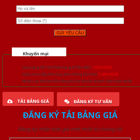
Khuyến mại
Quà tặng đồ nội thất trang trí lên đến
1.000.000đ
Giảm trực tiếp khi mua đơn hàng lớn hơn
3.000.000đ
Nhiều ưu đãi lớn khi đăng ký tài khoản thành viên thân thiết
TẢI BẢNG GIÁ
ĐĂNG KÝ TƯ VẤN
ĐĂNG KÝ TẢI BẢNG GIÁ
Đăng ký nhận báo giá mới nhất từ chúng tôi