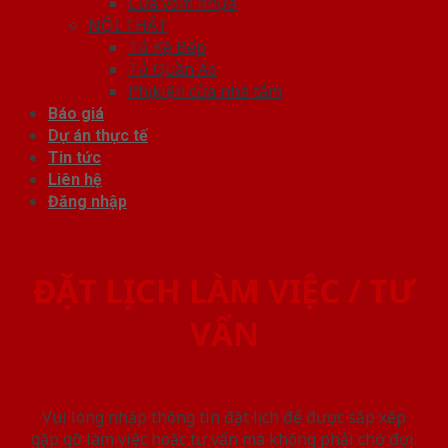
Cửa vòm nhựa
NỘI THẤT
Tủ Kệ Bếp
Tủ Quần Áo
Phụ kiện cửa nhà tắm
Báo giá
Dự án thực tế
Tin tức
Liên hệ
Đăng nhập
ĐẶT LỊCH LÀM VIỆC / TƯ
VẤN
Vui lòng nhập thông tin đặt lịch để được sắp xếp
gặp gỡ làm việc hoăc tư vấn mà không phải chờ đợi.