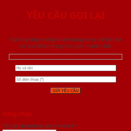
YÊU CẦU GỌI LẠI
Vui lòng nhập thông tin để chúng tôi có thể liên hệ
với quý khách trong thời gian nhanh nhất.
Đăng nhập
Tên tài khoản hoặc địa chỉ email
*