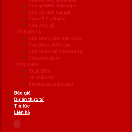
Cửa gỗ MDF Melamine
Cửa Gỗ MDF Veneer
Cửa Gỗ Tự Nhiên
Cửa vòm gỗ
CỬA NHỰA
Cửa Nhựa ABS Hàn Quốc
Cửa Nhựa Đài Loan
Cửa Nhựa Gỗ Composite
Cửa vòm nhựa
NỘI THẤT
Tủ Kệ Bếp
Tủ Quần Áo
Phụ kiện cửa nhà tắm
Báo giá
Dự án thực tế
Tin tức
Liên hệ