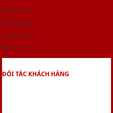
Âu.Chúng tôi tự tin là nhà sản xuất & cung cấp hàng đầu tại Việt Nam!
Gửi yêu cầu tư vấn
Tải báo giá tổng hợp
Yêu cầu gọi lại (3 phút)
Dành cho đại lý
ĐỐI TÁC KHÁCH HÀNG