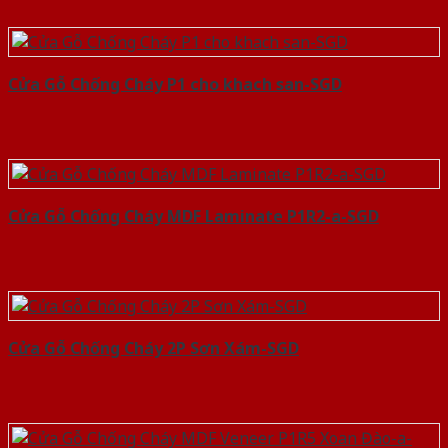
Cửa Gỗ Chống Cháy P1 cho khach san-SGD
Cửa Gỗ Chống Cháy MDF Laminate P1R2-a-SGD
Cửa Gỗ Chống Cháy 2P Sơn Xám-SGD