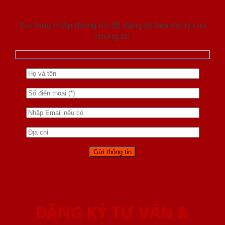
Vui lòng nhập thông tin để đăng ký làm đại lý của
chúng tôi
ĐĂNG KÝ TƯ VẤN &