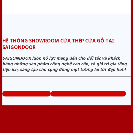
HỆ THỐNG SHOWROOM CỬA THÉP CỬA GỖ TẠI
SAIGONDOOR
SAIGONDOOR luôn nỗ lực mang đến cho đối tác và khách
hàng những sản phẩm công nghệ cao cấp, có giá trị gia tăng
tiện ích, sáng tạo cho cộng đồng một tương lai tốt đẹp hơn!
www.cuathepcuago.com
Tổng đài tư vấn miễn phí: 0824.400.400