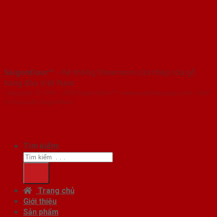
SaigonDoor™
- Hệ thống Showroom cửa thép cửa gỗ
hàng đầu Việt Nam
Copyright ⓒ 2016 – 2026 SaigonDoor™ - www.cuathepcuago.com | Đơn
vị chủ quản SaigonDoor
Tìm kiếm:
Trang chủ
Giới thiệu
Sản phẩm