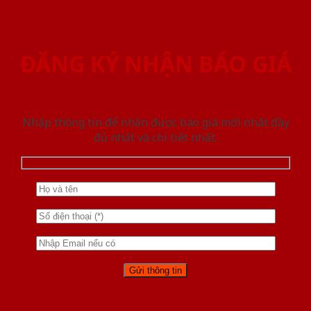
ĐĂNG KÝ NHẬN BÁO GIÁ
Nhập thông tin để nhận được báo giá mới nhât đầy
đủ nhất và chi tiết nhất.