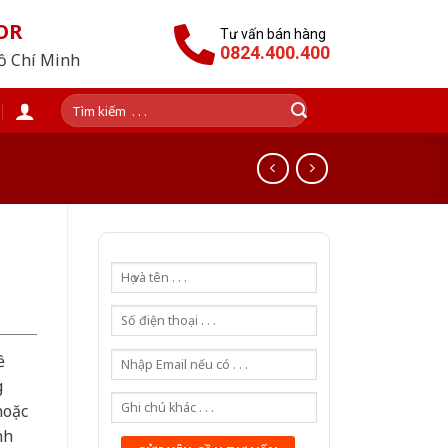
OR
Tư vấn bán hàng
0824.400.400
Hồ Chí Minh
Tìm
kiếm:
ề
g
hoặc
nh