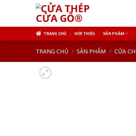
Skip
to
content
TRANG CHỦ
GIỚI THIỆU
SẢN PHẨM
TRANG CHỦ
/
SẢN PHẨM
/
CỬA CH