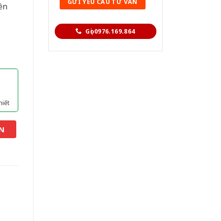
ên
Gọi 0976.169.864
hiết
N