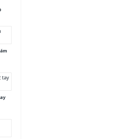
D
Xám
tay