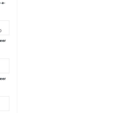
-a-
eer
eer