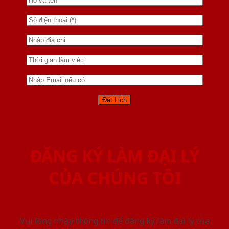
ĐĂNG KÝ LÀM ĐẠI LÝ
CỦA CHÚNG TÔI
Vui lòng nhập thông tin để đăng ký làm đại lý của