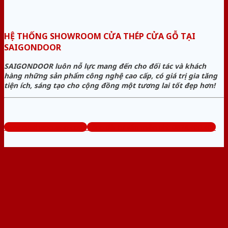
HỆ THỐNG SHOWROOM CỬA THÉP CỬA GỖ TẠI
SAIGONDOOR
SAIGONDOOR luôn nỗ lực mang đến cho đối tác và khách
hàng những sản phẩm công nghệ cao cấp, có giá trị gia tăng
tiện ích, sáng tạo cho cộng đồng một tương lai tốt đẹp hơn!
www.cuathepcuago.com
Tổng đài tư vấn miễn phí: 0824.400.400