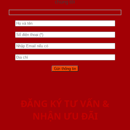
chúng tôi
ĐĂNG KÝ TƯ VẤN &
NHẬN ƯU ĐÃI