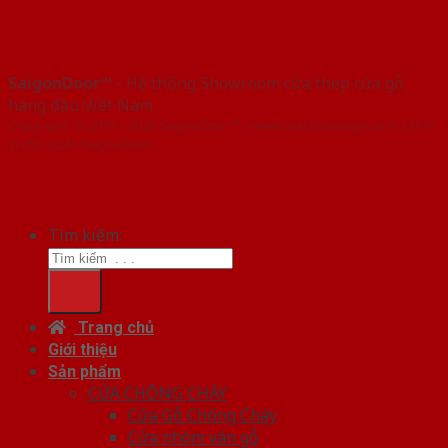
SaigonDoor™
- Hệ thống Showroom cửa thép cửa gỗ
hàng đầu Việt Nam
Copyright ⓒ 2016 – 2026 SaigonDoor™ - www.cuathepcuago.com | Đơn
vị chủ quản SaigonDoor
Tìm kiếm:
Trang chủ
Giới thiệu
Sản phẩm
CỬA CHỐNG CHÁY
Cửa Gỗ Chống Cháy
Cửa nhôm vân gỗ