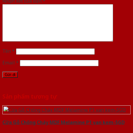
Nhận xét của bạn
*
Tên
*
Email
*
Sản phẩm tương tự
Cửa Gỗ Chống Cháy MDF Melamine P1 van kem-SGD