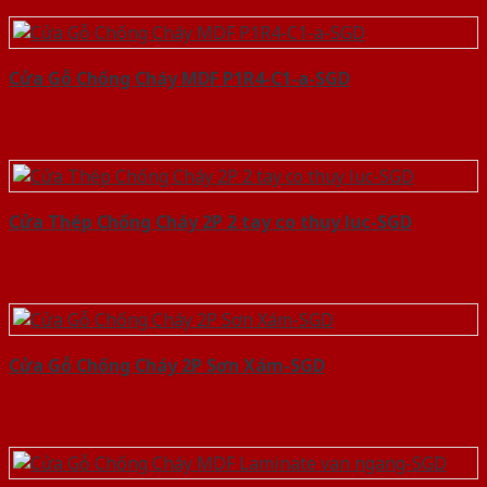
Cửa Gỗ Chống Cháy MDF P1R4-C1-a-SGD
Cửa Thép Chống Cháy 2P 2 tay co thuy luc-SGD
Cửa Gỗ Chống Cháy 2P Sơn Xám-SGD