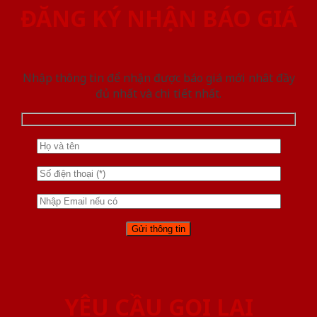
ĐĂNG KÝ NHẬN BÁO GIÁ
Nhập thông tin để nhận được báo giá mới nhât đầy
đủ nhất và chi tiết nhất.
YÊU CẦU GỌI LẠI