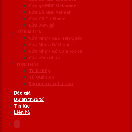
Cửa gỗ MDF Melamine
Cửa Gỗ MDF Veneer
Cửa Gỗ Tự Nhiên
Cửa vòm gỗ
CỬA NHỰA
Cửa Nhựa ABS Hàn Quốc
Cửa Nhựa Đài Loan
Cửa Nhựa Gỗ Composite
Cửa vòm nhựa
NỘI THẤT
Tủ Kệ Bếp
Tủ Quần Áo
Phụ kiện cửa nhà tắm
Báo giá
Dự án thực tế
Tin tức
Liên hệ