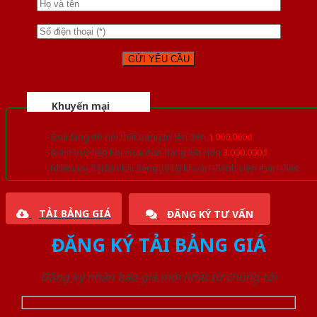
Khuyến mại
Quà tặng đồ nội thất trang trí lên đến
1.000.000đ
Giảm trực tiếp khi mua đơn hàng lớn hơn
3.000.000đ
Nhiều ưu đãi lớn khi đăng ký tài khoản thành viên thân thiết
TẢI BẢNG GIÁ
ĐĂNG KÝ TƯ VẤN
ĐĂNG KÝ TẢI BẢNG GIÁ
Đăng ký nhận báo giá mới nhất từ chúng tôi