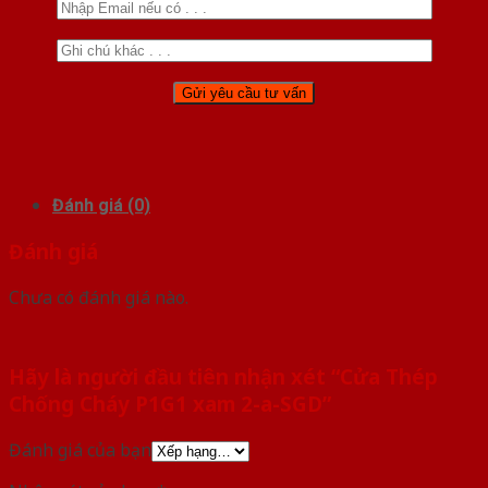
Đánh giá (0)
Đánh giá
Chưa có đánh giá nào.
Hãy là người đầu tiên nhận xét “Cửa Thép
Chống Cháy P1G1 xam 2-a-SGD”
Đánh giá của bạn