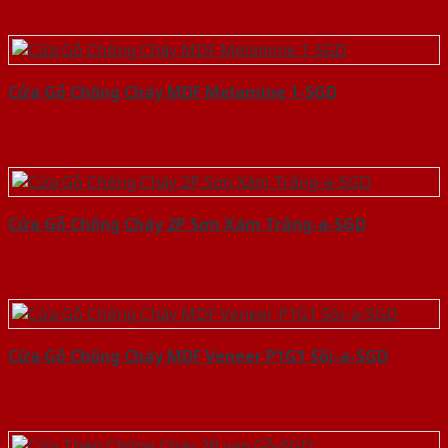
Cửa Gỗ Chống Cháy MDF Melamine 1-SGD
Cửa Gỗ Chống Cháy 2P Sơn Xám Trắng-a-SGD
Cửa Gỗ Chống Cháy MDF Veneer P1G1 Sồi-a-SGD