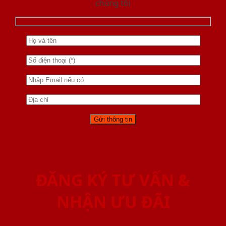
chúng tôi
ĐĂNG KÝ TƯ VẤN &
NHẬN ƯU ĐÃI