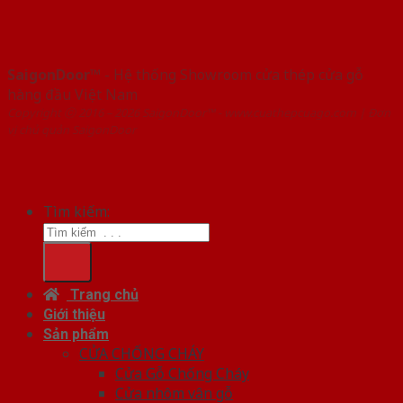
SaigonDoor™
- Hệ thống Showroom cửa thép cửa gỗ
hàng đầu Việt Nam
Copyright ⓒ 2016 – 2026 SaigonDoor™ - www.cuathepcuago.com | Đơn
vị chủ quản SaigonDoor
Tìm kiếm:
Trang chủ
Giới thiệu
Sản phẩm
CỬA CHỐNG CHÁY
Cửa Gỗ Chống Cháy
Cửa nhôm vân gỗ