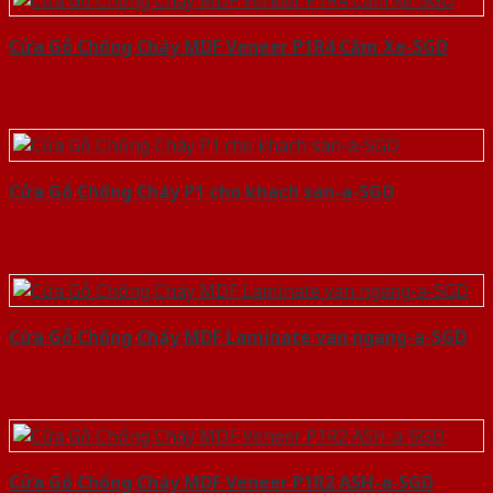
Cửa Gỗ Chống Cháy MDF Veneer P1R4 Căm Xe-SGD
Cửa Gỗ Chống Cháy P1 cho khach san-a-SGD
Cửa Gỗ Chống Cháy MDF Laminate van ngang-a-SGD
Cửa Gỗ Chống Cháy MDF Veneer P1R2 ASH-a-SGD