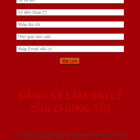
ĐĂNG KÝ LÀM ĐẠI LÝ
CỦA CHÚNG TÔI
Vui lòng nhập thông tin để đăng ký làm đại lý của