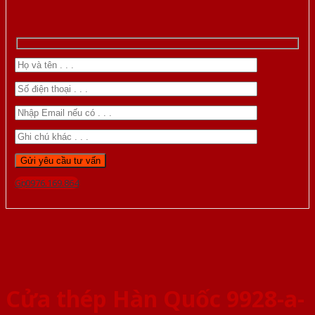
Gọi 0976.169.864
Cửa thép Hàn Quốc 9928-a-