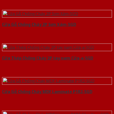
Cửa Gỗ Chống Cháy 2P Sơn Xám-SGD
Cửa Thép Chống Cháy 2P tay nam Cửa-a-SGD
Cửa Gỗ Chống Cháy MDF Laminate P1R2-SGD