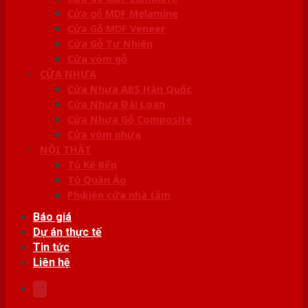
Cửa gỗ MDF Melamine
Cửa Gỗ MDF Veneer
Cửa Gỗ Tự Nhiên
Cửa vòm gỗ
CỬA NHỰA
Cửa Nhựa ABS Hàn Quốc
Cửa Nhựa Đài Loan
Cửa Nhựa Gỗ Composite
Cửa vòm nhựa
NỘI THẤT
Tủ Kệ Bếp
Tủ Quần Áo
Phụ kiện cửa nhà tắm
Báo giá
Dự án thực tế
Tin tức
Liên hệ