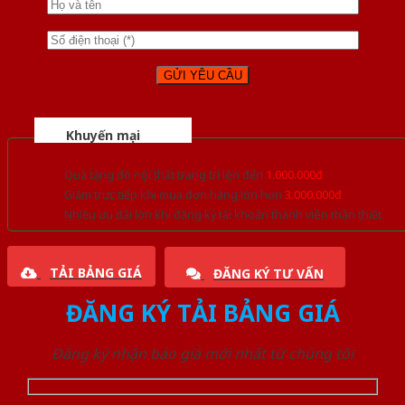
Khuyến mại
Quà tặng đồ nội thất trang trí lên đến
1.000.000đ
Giảm trực tiếp khi mua đơn hàng lớn hơn
3.000.000đ
Nhiều ưu đãi lớn khi đăng ký tài khoản thành viên thân thiết
TẢI BẢNG GIÁ
ĐĂNG KÝ TƯ VẤN
ĐĂNG KÝ TẢI BẢNG GIÁ
Đăng ký nhận báo giá mới nhất từ chúng tôi