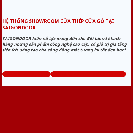
HỆ THỐNG SHOWROOM CỬA THÉP CỬA GỖ TẠI
SAIGONDOOR
SAIGONDOOR luôn nỗ lực mang đến cho đối tác và khách
hàng những sản phẩm công nghệ cao cấp, có giá trị gia tăng
tiện ích, sáng tạo cho cộng đồng một tương lai tốt đẹp hơn!
www.cuathepcuago.com
Tổng đài tư vấn miễn phí: 0824.400.400