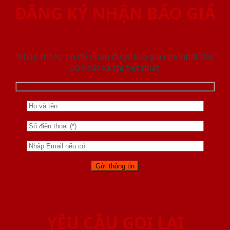
ĐĂNG KÝ NHẬN BÁO GIÁ
Nhập thông tin để nhận được báo giá mới nhât đầy
đủ nhất và chi tiết nhất.
YÊU CẦU GỌI LẠI