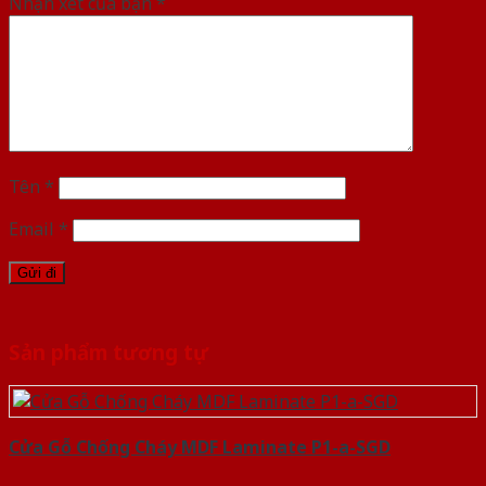
Nhận xét của bạn
*
Tên
*
Email
*
Sản phẩm tương tự
Cửa Gỗ Chống Cháy MDF Laminate P1-a-SGD