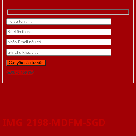
Gọi 0976.169.864
IMG_2198-MDFM-SGD