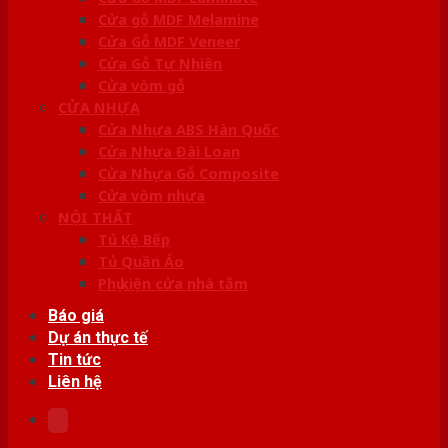
Cửa gỗ MDF Melamine
Cửa Gỗ MDF Veneer
Cửa Gỗ Tự Nhiên
Cửa vòm gỗ
CỬA NHỰA
Cửa Nhựa ABS Hàn Quốc
Cửa Nhựa Đài Loan
Cửa Nhựa Gỗ Composite
Cửa vòm nhựa
NỘI THẤT
Tủ Kệ Bếp
Tủ Quần Áo
Phụ kiện cửa nhà tắm
Báo giá
Dự án thực tế
Tin tức
Liên hệ