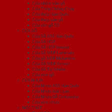
Cửa nhôm vân gỗ
Cửa Thép Chống Cháy
Cửa thép Hàn Quốc
Cửa thép vân gỗ
Cửa vân gỗ 5D
CỬA GỖ
Cửa Gỗ ABS Hàn Quốc
Cửa Gỗ HDF
Cửa Gỗ HDF Veneer
Cửa Gỗ MDF Laminate
Cửa gỗ MDF Melamine
Cửa Gỗ MDF Veneer
Cửa Gỗ Tự Nhiên
Cửa vòm gỗ
CỬA NHỰA
Cửa Nhựa ABS Hàn Quốc
Cửa Nhựa Đài Loan
Cửa Nhựa Gỗ Composite
Cửa vòm nhựa
NỘI THẤT