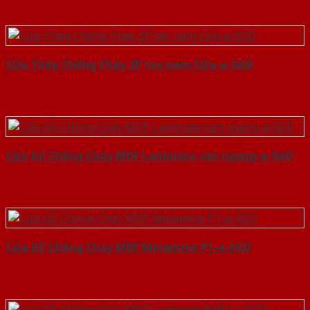
Cửa Thép Chống Cháy 2P tay nam Cửa-a-SGD
Cửa Gỗ Chống Cháy MDF Laminate van ngang-a-SGD
Cửa Gỗ Chống Cháy MDF Melamine P1-a-SGD