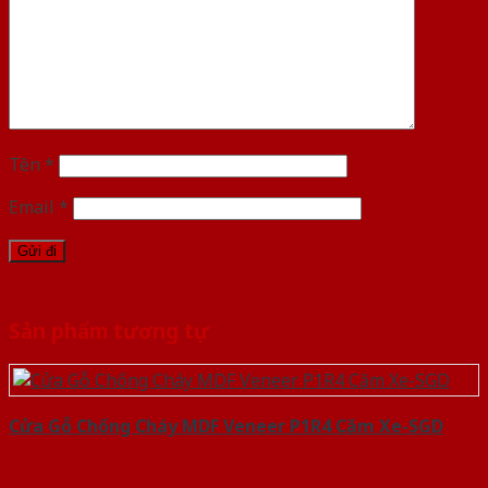
Tên
*
Email
*
Sản phẩm tương tự
Cửa Gỗ Chống Cháy MDF Veneer P1R4 Căm Xe-SGD