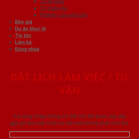
Tủ Kệ Bếp
Tủ Quần Áo
Phụ kiện cửa nhà tắm
Báo giá
Dự án thực tế
Tin tức
Liên hệ
Đăng nhập
ĐẶT LỊCH LÀM VIỆC / TƯ
VẤN
Vui lòng nhập thông tin đặt lịch để được sắp xếp
gặp gỡ làm việc hoăc tư vấn mà không phải chờ đợi.