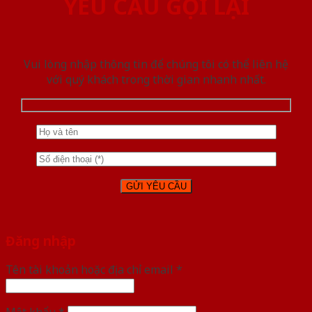
YÊU CẦU GỌI LẠI
Vui lòng nhập thông tin để chúng tôi có thể liên hệ
với quý khách trong thời gian nhanh nhất.
Đăng nhập
Tên tài khoản hoặc địa chỉ email
*