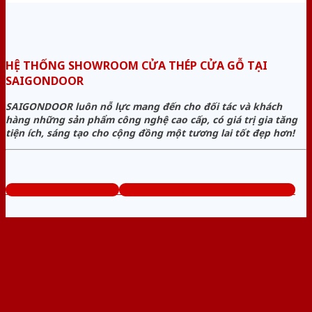
HỆ THỐNG SHOWROOM CỬA THÉP CỬA GỖ TẠI
SAIGONDOOR
SAIGONDOOR luôn nỗ lực mang đến cho đối tác và khách
hàng những sản phẩm công nghệ cao cấp, có giá trị gia tăng
tiện ích, sáng tạo cho cộng đồng một tương lai tốt đẹp hơn!
www.cuathepcuago.com
Tổng đài tư vấn miễn phí: 0824.400.400