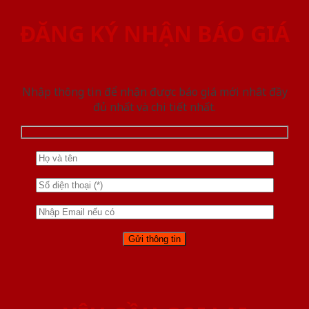
ĐĂNG KÝ NHẬN BÁO GIÁ
Nhập thông tin để nhận được báo giá mới nhât đầy
đủ nhất và chi tiết nhất.