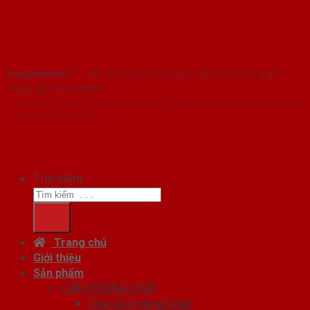
SaigonDoor™
- Hệ thống Showroom cửa thép cửa gỗ
hàng đầu Việt Nam
Copyright ⓒ 2016 – 2026 SaigonDoor™ - www.cuathepcuago.com | Đơn
vị chủ quản SaigonDoor
Tìm kiếm:
Trang chủ
Giới thiệu
Sản phẩm
CỬA CHỐNG CHÁY
Cửa Gỗ Chống Cháy