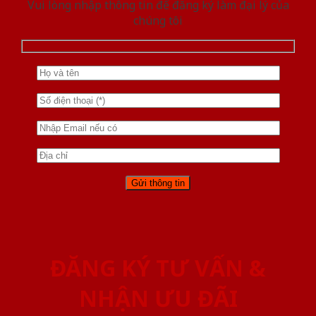
Vui lòng nhập thông tin để đăng ký làm đại lý của
chúng tôi
ĐĂNG KÝ TƯ VẤN &
NHẬN ƯU ĐÃI