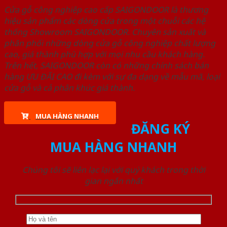
Cửa gỗ công nghiệp cao cấp SAIGONDOOR là thương
hiệu sản phẩm các dòng cửa trong một chuỗi các hệ
thống Showroom SAIGONDOOR. Chuyên sản xuất và
phân phối những dòng cửa gỗ công nghiệp chất lượng
cao, giá thành phù hợp với mọi nhu cầu khách hàng.
Trên hết, SAIGONDOOR còn có những chính sách bán
hàng ƯU ĐÃI CAO đi kèm với sự đa dạng về mẫu mã, loại
cửa gỗ và cả phân khúc giá thành.
MUA HÀNG NHANH
ĐĂNG KÝ
MUA HÀNG NHANH
Chúng tôi sẽ liên lạc lại với quý khách trong thời
gian ngắn nhất