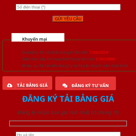
Khuyến mại
Quà tặng đồ nội thất trang trí lên đến
1.000.000đ
Giảm trực tiếp khi mua đơn hàng lớn hơn
3.000.000đ
Nhiều ưu đãi lớn khi đăng ký tài khoản thành viên thân thiết
TẢI BẢNG GIÁ
ĐĂNG KÝ TƯ VẤN
ĐĂNG KÝ TẢI BẢNG GIÁ
Đăng ký nhận báo giá mới nhất từ chúng tôi