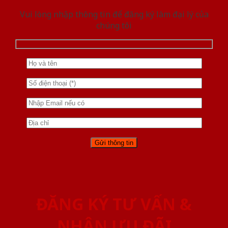
Vui lòng nhập thông tin để đăng ký làm đại lý của
chúng tôi
ĐĂNG KÝ TƯ VẤN &
NHẬN ƯU ĐÃI