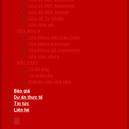
Cửa gỗ MDF Melamine
Cửa Gỗ MDF Veneer
Cửa Gỗ Tự Nhiên
Cửa vòm gỗ
CỬA NHỰA
Cửa Nhựa ABS Hàn Quốc
Cửa Nhựa Đài Loan
Cửa Nhựa Gỗ Composite
Cửa vòm nhựa
NỘI THẤT
Tủ Kệ Bếp
Tủ Quần Áo
Phụ kiện cửa nhà tắm
Báo giá
Dự án thực tế
Tin tức
Liên hệ