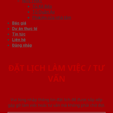
NỘI THẤT
Tủ Kệ Bếp
Tủ Quần Áo
Phụ kiện cửa nhà tắm
Báo giá
Dự án thực tế
Tin tức
Liên hệ
Đăng nhập
ĐẶT LỊCH LÀM VIỆC / TƯ
VẤN
Vui lòng nhập thông tin đặt lịch để được sắp xếp
gặp gỡ làm việc hoăc tư vấn mà không phải chờ đợi.