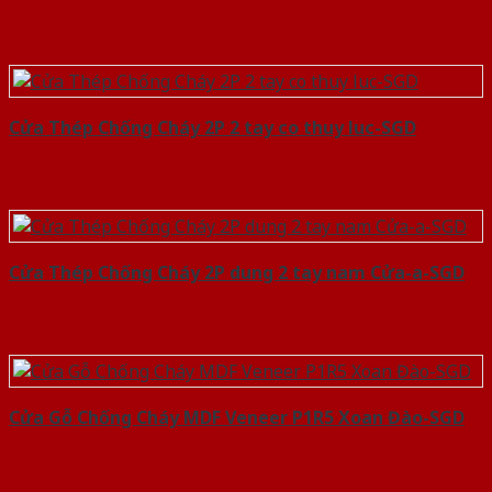
Cửa Thép Chống Cháy 2P 2 tay co thuy luc-SGD
Cửa Thép Chống Cháy 2P dung 2 tay nam Cửa-a-SGD
Cửa Gỗ Chống Cháy MDF Veneer P1R5 Xoan Đào-SGD