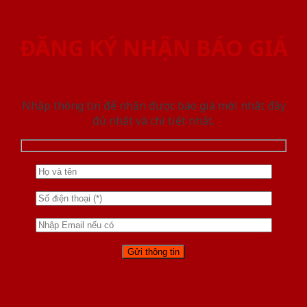
ĐĂNG KÝ NHẬN BÁO GIÁ
Nhập thông tin để nhận được báo giá mới nhât đầy
đủ nhất và chi tiết nhất.