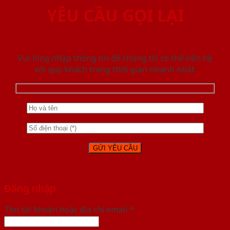
YÊU CẦU GỌI LẠI
Vui lòng nhập thông tin để chúng tôi có thể liên hệ
với quý khách trong thời gian nhanh nhất.
Đăng nhập
Tên tài khoản hoặc địa chỉ email
*