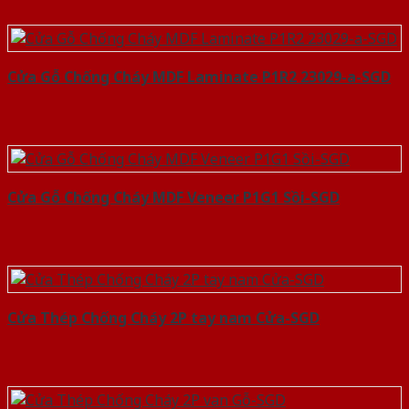
Cửa Gỗ Chống Cháy MDF Laminate P1R2 23029-a-SGD
Cửa Gỗ Chống Cháy MDF Veneer P1G1 Sồi-SGD
Cửa Thép Chống Cháy 2P tay nam Cửa-SGD