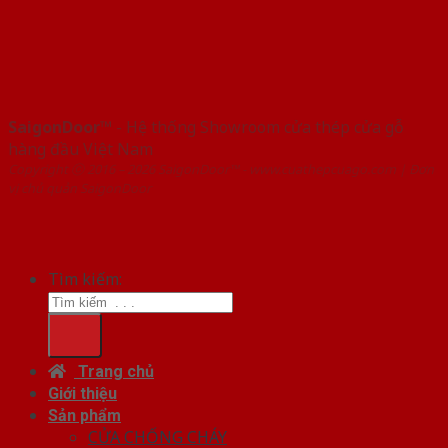
SaigonDoor™
- Hệ thống Showroom cửa thép cửa gỗ
hàng đầu Việt Nam
Copyright ⓒ 2016 – 2026 SaigonDoor™ - www.cuathepcuago.com | Đơn
vị chủ quản SaigonDoor
Tìm kiếm:
Trang chủ
Giới thiệu
Sản phẩm
CỬA CHỐNG CHÁY