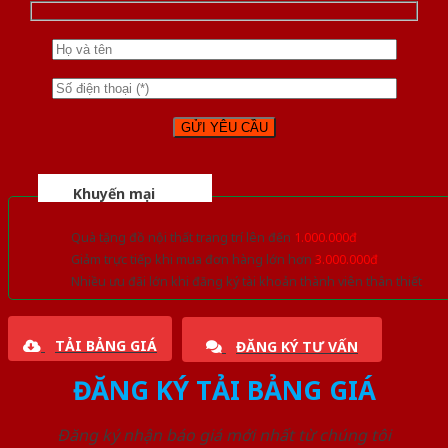
Khuyến mại
Quà tặng đồ nội thất trang trí lên đến
1.000.000đ
Giảm trực tiếp khi mua đơn hàng lớn hơn
3.000.000đ
Nhiều ưu đãi lớn khi đăng ký tài khoản thành viên thân thiết
TẢI BẢNG GIÁ
ĐĂNG KÝ TƯ VẤN
ĐĂNG KÝ TẢI BẢNG GIÁ
Đăng ký nhận báo giá mới nhất từ chúng tôi