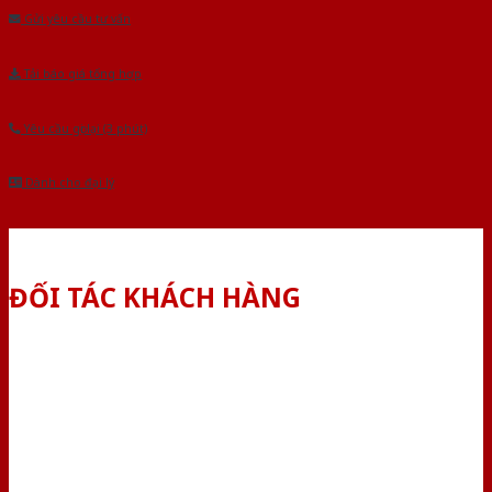
Gửi yêu cầu tư vấn
Tải báo giá tổng hợp
Yêu cầu gọi lại (3 phút)
Dành cho đại lý
ĐỐI TÁC KHÁCH HÀNG