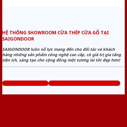
HỆ THỐNG SHOWROOM CỬA THÉP CỬA GỖ TẠI
SAIGONDOOR
SAIGONDOOR luôn nỗ lực mang đến cho đối tác và khách
hàng những sản phẩm công nghệ cao cấp, có giá trị gia tăng
tiện ích, sáng tạo cho cộng đồng một tương lai tốt đẹp hơn!
www.cuathepcuago.com
Tổng đài tư vấn miễn phí: 0824.400.400