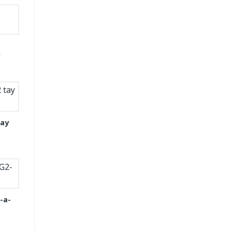
D
tay
-a-