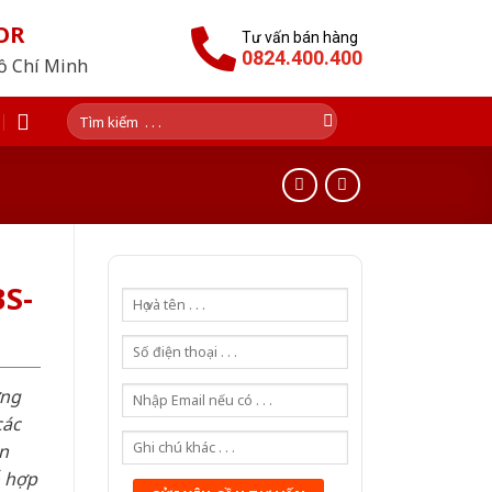
OR
Tư vấn bán hàng
0824.400.400
Hồ Chí Minh
Tìm
kiếm:
S-
ơng
các
n
ỗ hợp