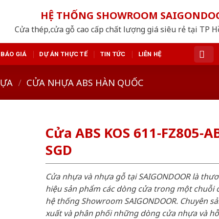
HỆ THỐNG SHOWROOM SAIGONDO
Cửa thép,cửa gỗ cao cấp chất lượng giá siêu rẻ tại TP 
BÁO GIÁ
DỰ ÁN THỰC TẾ
TIN TỨC
LIÊN HỆ
HỰA
/
CỬA NHỰA ABS HÀN QUỐC
Cửa ABS KOS 611-FZ805-AB
SGD
Cửa nhựa và nhựa gỗ tại SAIGONDOOR là thư
hiệu sản phẩm các dòng cửa trong một chuỗi 
hệ thống Showroom SAIGONDOOR. Chuyên sả
xuất và phân phối những dòng cửa nhựa và h