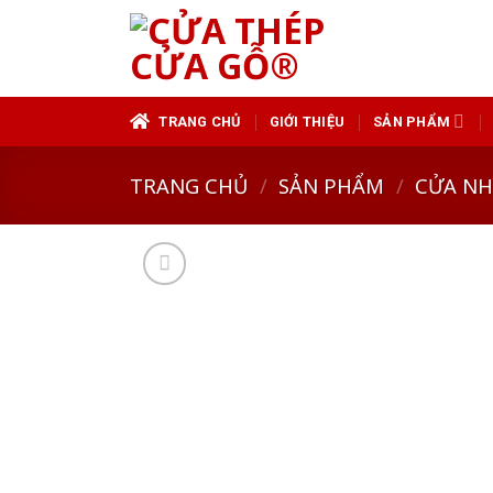
Skip
to
content
TRANG CHỦ
GIỚI THIỆU
SẢN PHẨM
TRANG CHỦ
/
SẢN PHẨM
/
CỬA N