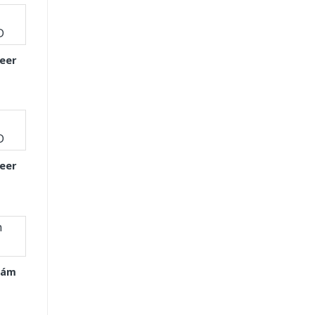
eer
eer
Xám