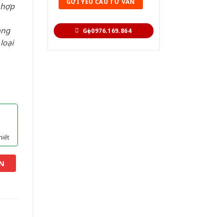
 hợp
àng
Gọi 0976.169.864
loại
hiết
N