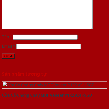
Tên
*
Email
*
Sản phẩm tương tự
Cửa Gỗ Chống Cháy MDF Veneer P1R2 ASH-SGD