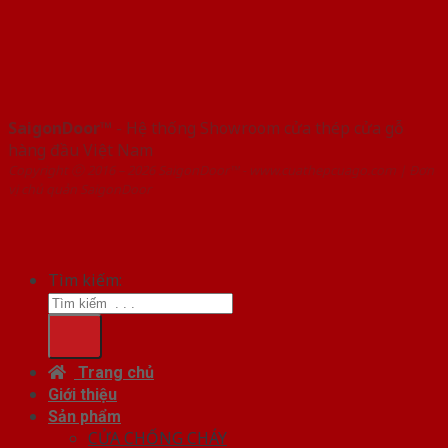
SaigonDoor™
- Hệ thống Showroom cửa thép cửa gỗ
hàng đầu Việt Nam
Copyright ⓒ 2016 – 2026 SaigonDoor™ - www.cuathepcuago.com | Đơn
vị chủ quản SaigonDoor
Tìm kiếm:
Trang chủ
Giới thiệu
Sản phẩm
CỬA CHỐNG CHÁY