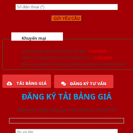
Khuyến mại
Quà tặng đồ nội thất trang trí lên đến
1.000.000đ
Giảm trực tiếp khi mua đơn hàng lớn hơn
3.000.000đ
Nhiều ưu đãi lớn khi đăng ký tài khoản thành viên thân thiết
TẢI BẢNG GIÁ
ĐĂNG KÝ TƯ VẤN
ĐĂNG KÝ TẢI BẢNG GIÁ
Đăng ký nhận báo giá mới nhất từ chúng tôi