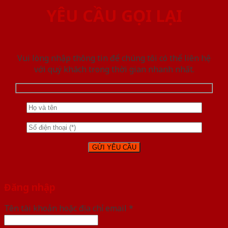
YÊU CẦU GỌI LẠI
Vui lòng nhập thông tin để chúng tôi có thể liên hệ
với quý khách trong thời gian nhanh nhất.
Đăng nhập
Tên tài khoản hoặc địa chỉ email
*