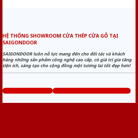
HỆ THỐNG SHOWROOM CỬA THÉP CỬA GỖ TẠI
SAIGONDOOR
SAIGONDOOR luôn nỗ lực mang đến cho đối tác và khách
hàng những sản phẩm công nghệ cao cấp, có giá trị gia tăng
tiện ích, sáng tạo cho cộng đồng một tương lai tốt đẹp hơn!
www.cuathepcuago.com
Tổng đài tư vấn miễn phí: 0824.400.400