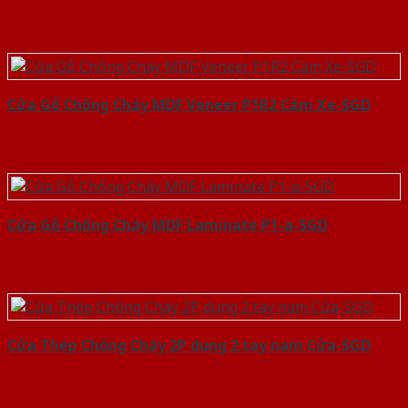
Cửa Gỗ Chống Cháy MDF Veneer P1R2 Căm Xe-SGD
Cửa Gỗ Chống Cháy MDF Laminate P1-a-SGD
Cửa Thép Chống Cháy 2P dung 2 tay nam Cửa-SGD