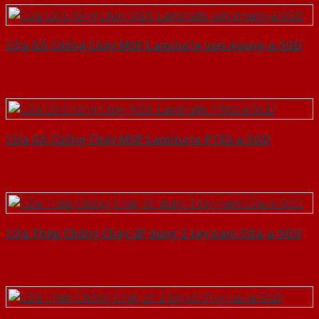
Cửa Gỗ Chống Cháy MDF Laminate van ngang-a-SGD
Cửa Gỗ Chống Cháy MDF Laminate P1R2-a-SGD
Cửa Thép Chống Cháy 2P dung 2 tay nam Cửa-a-SGD