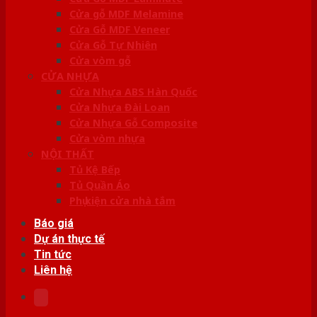
Cửa gỗ MDF Melamine
Cửa Gỗ MDF Veneer
Cửa Gỗ Tự Nhiên
Cửa vòm gỗ
CỬA NHỰA
Cửa Nhựa ABS Hàn Quốc
Cửa Nhựa Đài Loan
Cửa Nhựa Gỗ Composite
Cửa vòm nhựa
NỘI THẤT
Tủ Kệ Bếp
Tủ Quần Áo
Phụ kiện cửa nhà tắm
Báo giá
Dự án thực tế
Tin tức
Liên hệ