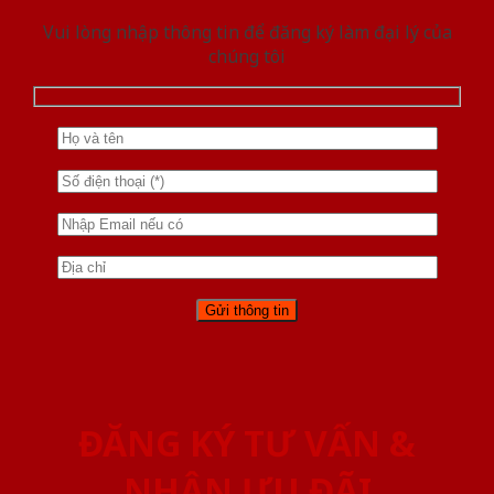
Vui lòng nhập thông tin để đăng ký làm đại lý của
chúng tôi
ĐĂNG KÝ TƯ VẤN &
NHẬN ƯU ĐÃI