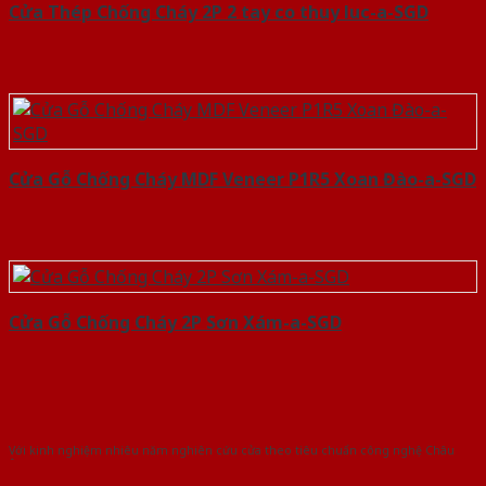
Cửa Thép Chống Cháy 2P 2 tay co thuy luc-a-SGD
Cửa Gỗ Chống Cháy MDF Veneer P1R5 Xoan Đào-a-SGD
Cửa Gỗ Chống Cháy 2P Sơn Xám-a-SGD
Với kinh nghiệm nhiêu năm nghiên cứu cửa theo tiêu chuẩn công nghệ Châu
Âu.Chúng tôi tự tin là nhà sản xuất & cung cấp hàng đầu tại Việt Nam!