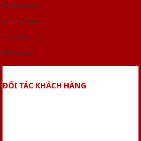
Gửi yêu cầu tư vấn
Tải báo giá tổng hợp
Yêu cầu gọi lại (3 phút)
Dành cho đại lý
ĐỐI TÁC KHÁCH HÀNG