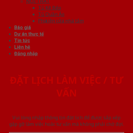
NỘI THẤT
Tủ Kệ Bếp
Tủ Quần Áo
Phụ kiện cửa nhà tắm
Báo giá
Dự án thực tế
Tin tức
Liên hệ
Đăng nhập
ĐẶT LỊCH LÀM VIỆC / TƯ
VẤN
Vui lòng nhập thông tin đặt lịch để được sắp xếp
gặp gỡ làm việc hoăc tư vấn mà không phải chờ đợi.