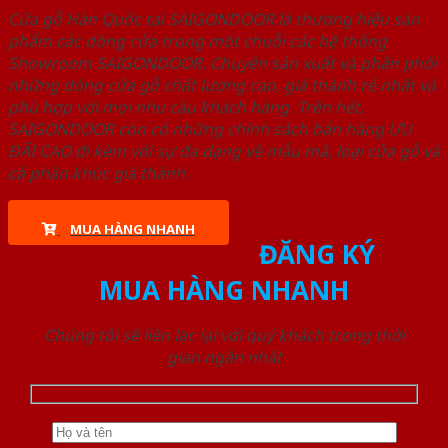
Cửa gỗ Hàn Quốc tại SAIGONDOOR là thương hiệu sản
phẩm các dòng cửa trong một chuỗi các hệ thống
Showroom SAIGONDOOR. Chuyên sản xuất và phân phối
những dòng cửa gỗ chất lượng cao, giá thành rẻ nhất và
phù hợp với mọi nhu cầu khách hàng. Trên hết,
SAIGONDOOR còn có những chính sách bán hàng ƯU
ĐÃI CAO đi kèm với sự đa dạng về mẫu mã, loại cửa gỗ và
cả phân khúc giá thành.
MUA HÀNG NHANH
ĐĂNG KÝ
MUA HÀNG NHANH
Chúng tôi sẽ liên lạc lại với quý khách trong thời
gian ngắn nhất