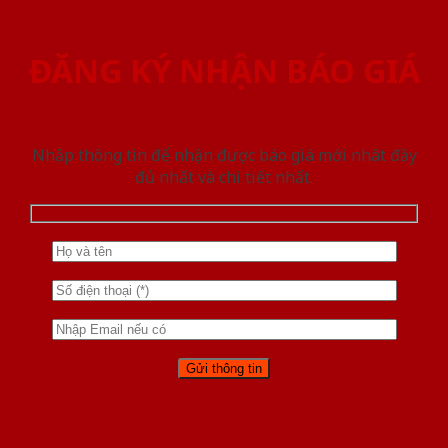
ĐĂNG KÝ NHẬN BÁO GIÁ
Nhập thông tin để nhận được báo giá mới nhât đầy
đủ nhất và chi tiết nhất.