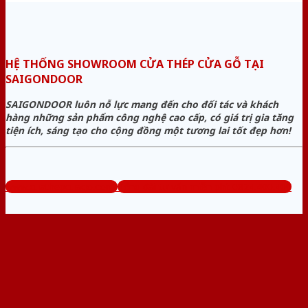
HỆ THỐNG SHOWROOM CỬA THÉP CỬA GỖ TẠI
SAIGONDOOR
SAIGONDOOR luôn nỗ lực mang đến cho đối tác và khách
hàng những sản phẩm công nghệ cao cấp, có giá trị gia tăng
tiện ích, sáng tạo cho cộng đồng một tương lai tốt đẹp hơn!
www.cuathepcuago.com
Tổng đài tư vấn miễn phí: 0824.400.400