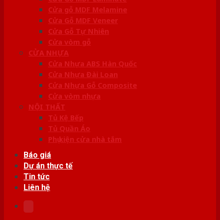
Cửa gỗ MDF Melamine
Cửa Gỗ MDF Veneer
Cửa Gỗ Tự Nhiên
Cửa vòm gỗ
CỬA NHỰA
Cửa Nhựa ABS Hàn Quốc
Cửa Nhựa Đài Loan
Cửa Nhựa Gỗ Composite
Cửa vòm nhựa
NỘI THẤT
Tủ Kệ Bếp
Tủ Quần Áo
Phụ kiện cửa nhà tắm
Báo giá
Dự án thực tế
Tin tức
Liên hệ