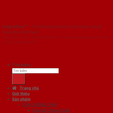
SaigonDoor™
- Hệ thống Showroom cửa thép cửa gỗ
hàng đầu Việt Nam
Copyright ⓒ 2016 – 2026 SaigonDoor™ - www.cuathepcuago.com | Đơn
vị chủ quản SaigonDoor
Tìm kiếm:
Trang chủ
Giới thiệu
Sản phẩm
CỬA CHỐNG CHÁY
Cửa Gỗ Chống Cháy