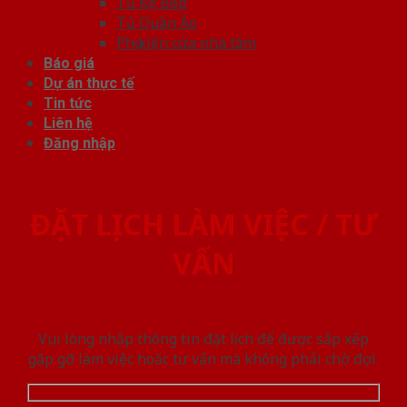
Tủ Kệ Bếp
Tủ Quần Áo
Phụ kiện cửa nhà tắm
Báo giá
Dự án thực tế
Tin tức
Liên hệ
Đăng nhập
ĐẶT LỊCH LÀM VIỆC / TƯ
VẤN
Vui lòng nhập thông tin đặt lịch để được sắp xếp
gặp gỡ làm việc hoăc tư vấn mà không phải chờ đợi.