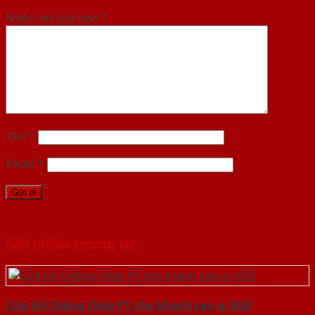
Nhận xét của bạn
*
Tên
*
Email
*
Sản phẩm tương tự
Cửa Gỗ Chống Cháy P1 cho khach san-a-SGD