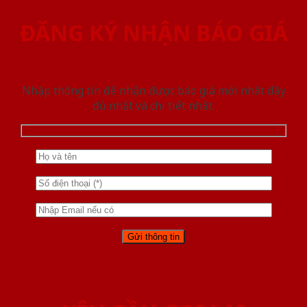
ĐĂNG KÝ NHẬN BÁO GIÁ
Nhập thông tin để nhận được báo giá mới nhât đầy
đủ nhất và chi tiết nhất.