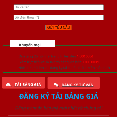
Khuyến mại
Quà tặng đồ nội thất trang trí lên đến
1.000.000đ
Giảm trực tiếp khi mua đơn hàng lớn hơn
3.000.000đ
Nhiều ưu đãi lớn khi đăng ký tài khoản thành viên thân thiết
TẢI BẢNG GIÁ
ĐĂNG KÝ TƯ VẤN
ĐĂNG KÝ TẢI BẢNG GIÁ
Đăng ký nhận báo giá mới nhất từ chúng tôi