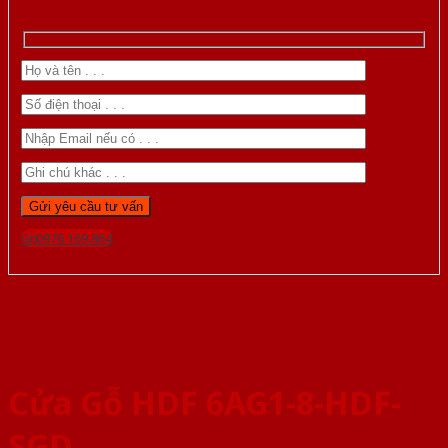
Gọi 0976.169.864
Cửa Gỗ HDF 6AG1-8-HDF-
SGD