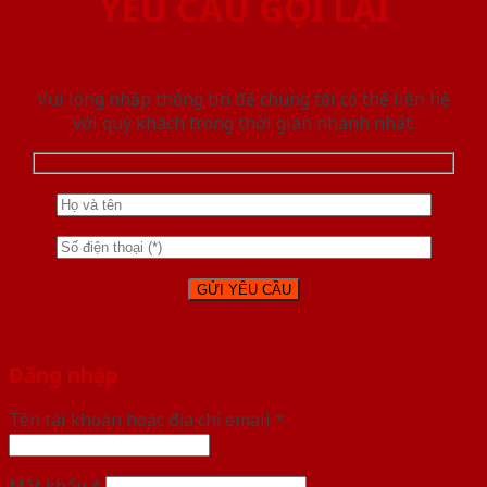
YÊU CẦU GỌI LẠI
Vui lòng nhập thông tin để chúng tôi có thể liên hệ
với quý khách trong thời gian nhanh nhất.
Đăng nhập
Tên tài khoản hoặc địa chỉ email
*
Mật khẩu
*