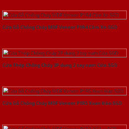
Cửa Gỗ Chống Cháy MDF Veneer P1R4 Căm Xe-SGD
Cửa Thép Chống Cháy 2P dung 2 tay nam Cửa-SGD
Cửa Gỗ Chống Cháy MDF Veneer P1R5 Xoan Đào-SGD