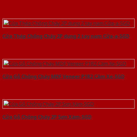
Cửa Thép Chống Cháy 2P dung 2 tay nam Cửa-a-SGD
Cửa Gỗ Chống Cháy MDF Veneer P1R2 Căm Xe-SGD
Cửa Gỗ Chống Cháy 2P Sơn Xám-SGD