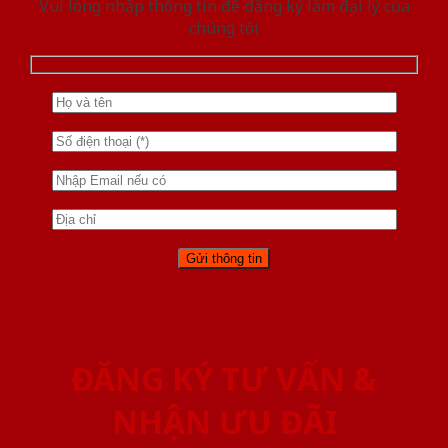
Vui lòng nhập thông tin để đăng ký làm đại lý của
chúng tôi
ĐĂNG KÝ TƯ VẤN &
NHẬN ƯU ĐÃI