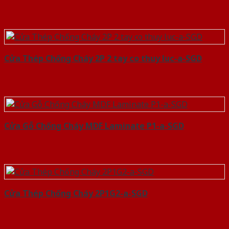
Cửa Thép Chống Cháy 2P 2 tay co thuy luc-a-SGD
Cửa Gỗ Chống Cháy MDF Laminate P1-a-SGD
Cửa Thép Chống Cháy 2P1G2-a-SGD