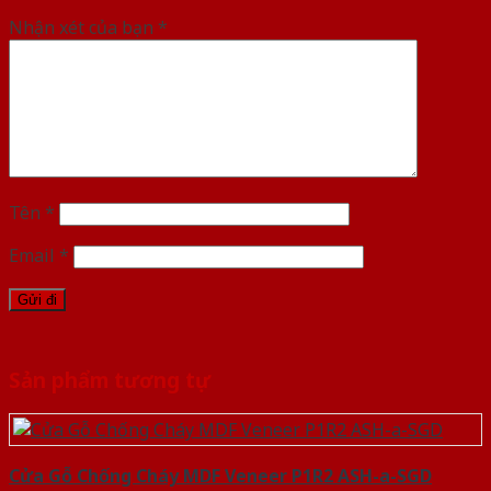
Nhận xét của bạn
*
Tên
*
Email
*
Sản phẩm tương tự
Cửa Gỗ Chống Cháy MDF Veneer P1R2 ASH-a-SGD