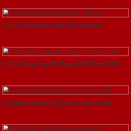
Cửa Gỗ Chống Cháy 2P Sơn Xám Trắng-SGD
Cửa Gỗ Chống Cháy MDF Veneer P1R2 Căm Xe-SGD
Cửa Thép Chống Cháy 2P 2 tay co thuy luc-SGD