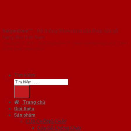
SaigonDoor™
- Hệ thống Showroom cửa thép cửa gỗ
hàng đầu Việt Nam
Copyright ⓒ 2016 – 2026 SaigonDoor™ - www.cuathepcuago.com | Đơn
vị chủ quản SaigonDoor
Tìm kiếm:
Trang chủ
Giới thiệu
Sản phẩm
CỬA CHỐNG CHÁY
Cửa Gỗ Chống Cháy