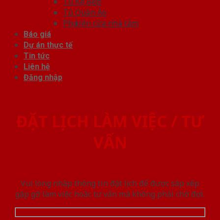
Tủ Kệ Bếp
Tủ Quần Áo
Phụ kiện cửa nhà tắm
Báo giá
Dự án thực tế
Tin tức
Liên hệ
Đăng nhập
ĐẶT LỊCH LÀM VIỆC / TƯ
VẤN
Vui lòng nhập thông tin đặt lịch để được sắp xếp
gặp gỡ làm việc hoăc tư vấn mà không phải chờ đợi.