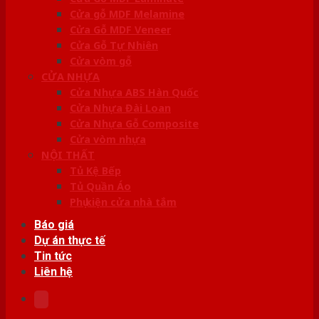
Cửa gỗ MDF Melamine
Cửa Gỗ MDF Veneer
Cửa Gỗ Tự Nhiên
Cửa vòm gỗ
CỬA NHỰA
Cửa Nhựa ABS Hàn Quốc
Cửa Nhựa Đài Loan
Cửa Nhựa Gỗ Composite
Cửa vòm nhựa
NỘI THẤT
Tủ Kệ Bếp
Tủ Quần Áo
Phụ kiện cửa nhà tắm
Báo giá
Dự án thực tế
Tin tức
Liên hệ