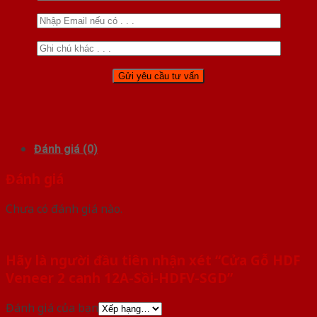
Đánh giá (0)
Đánh giá
Chưa có đánh giá nào.
Hãy là người đầu tiên nhận xét “Cửa Gỗ HDF
Veneer 2 canh 12A-Sồi-HDFV-SGD”
Đánh giá của bạn