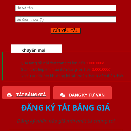
Khuyến mại
Quà tặng đồ nội thất trang trí lên đến
1.000.000đ
Giảm trực tiếp khi mua đơn hàng lớn hơn
3.000.000đ
Nhiều ưu đãi lớn khi đăng ký tài khoản thành viên thân thiết
TẢI BẢNG GIÁ
ĐĂNG KÝ TƯ VẤN
ĐĂNG KÝ TẢI BẢNG GIÁ
Đăng ký nhận báo giá mới nhất từ chúng tôi