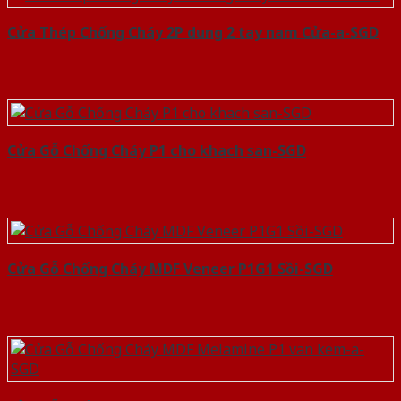
Cửa Thép Chống Cháy 2P dung 2 tay nam Cửa-a-SGD
Cửa Gỗ Chống Cháy P1 cho khach san-SGD
Cửa Gỗ Chống Cháy MDF Veneer P1G1 Sồi-SGD