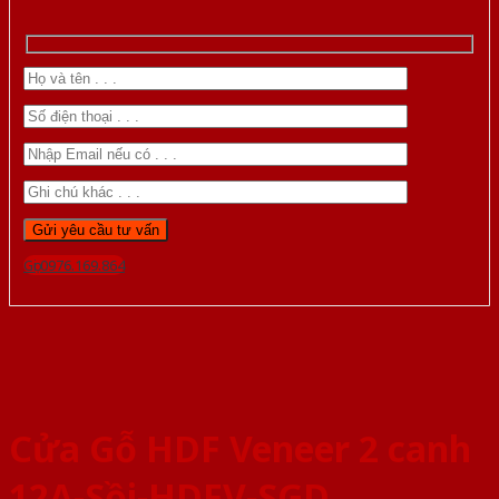
Gọi 0976.169.864
Cửa Gỗ HDF Veneer 2 canh
12A-Sồi-HDFV-SGD