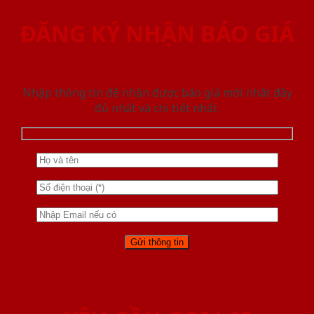
ĐĂNG KÝ NHẬN BÁO GIÁ
Nhập thông tin để nhận được báo giá mới nhât đầy
đủ nhất và chi tiết nhất.