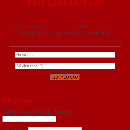
YÊU CẦU GỌI LẠI
Vui lòng nhập thông tin để chúng tôi có thể liên hệ
với quý khách trong thời gian nhanh nhất.
Đăng nhập
Tên tài khoản hoặc địa chỉ email
*
Mật khẩu
*