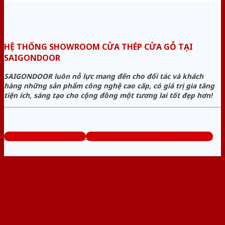
HỆ THỐNG SHOWROOM CỬA THÉP CỬA GỖ TẠI
SAIGONDOOR
SAIGONDOOR luôn nỗ lực mang đến cho đối tác và khách
hàng những sản phẩm công nghệ cao cấp, có giá trị gia tăng
tiện ích, sáng tạo cho cộng đồng một tương lai tốt đẹp hơn!
www.cuathepcuago.com
Tổng đài tư vấn miễn phí: 0824.400.400