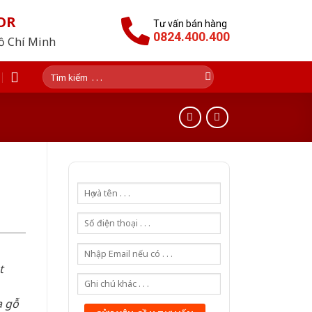
OR
Tư vấn bán hàng
0824.400.400
Hồ Chí Minh
Tìm
kiếm:
h
t
a gỗ