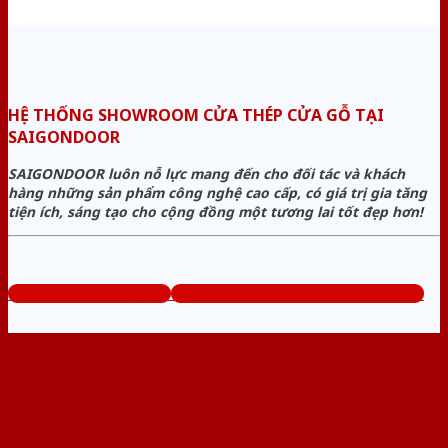
HỆ THỐNG SHOWROOM CỬA THÉP CỬA GỖ TẠI
SAIGONDOOR
SAIGONDOOR luôn nỗ lực mang đến cho đối tác và khách
hàng những sản phẩm công nghệ cao cấp, có giá trị gia tăng
tiện ích, sáng tạo cho cộng đồng một tương lai tốt đẹp hơn!
www.cuathepcuago.com
Tổng đài tư vấn miễn phí: 0824.400.400