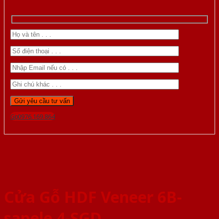
Gọi 0976.169.864
Cửa Gỗ HDF Veneer 6B-
sapele 4-SGD