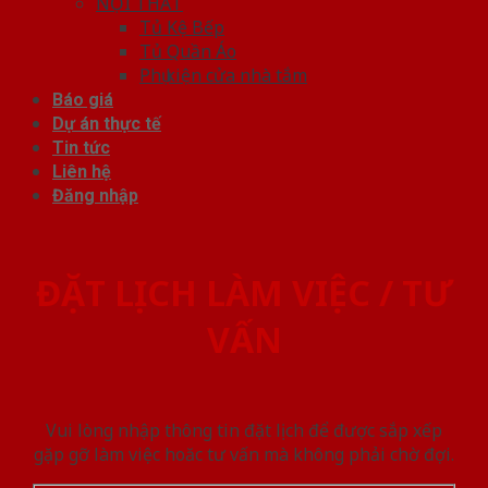
NỘI THẤT
Tủ Kệ Bếp
Tủ Quần Áo
Phụ kiện cửa nhà tắm
Báo giá
Dự án thực tế
Tin tức
Liên hệ
Đăng nhập
ĐẶT LỊCH LÀM VIỆC / TƯ
VẤN
Vui lòng nhập thông tin đặt lịch để được sắp xếp
gặp gỡ làm việc hoăc tư vấn mà không phải chờ đợi.