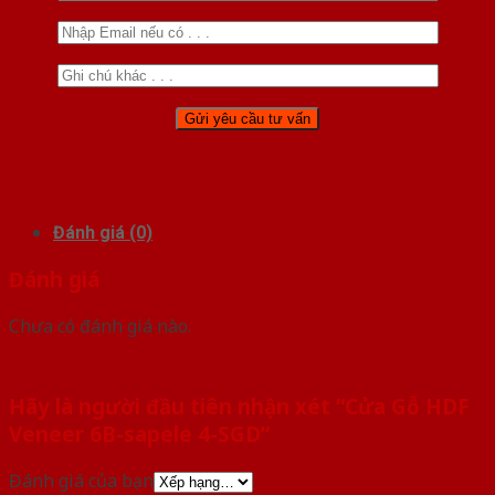
Đánh giá (0)
Đánh giá
Chưa có đánh giá nào.
Hãy là người đầu tiên nhận xét “Cửa Gỗ HDF
Veneer 6B-sapele 4-SGD”
Đánh giá của bạn