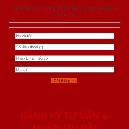
Vui lòng nhập thông tin để đăng ký làm đại lý của
chúng tôi
ĐĂNG KÝ TƯ VẤN &
NHẬN ƯU ĐÃI