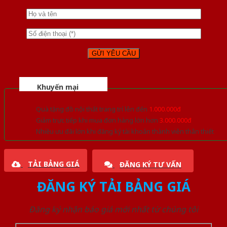
Khuyến mại
Quà tặng đồ nội thất trang trí lên đến
1.000.000đ
Giảm trực tiếp khi mua đơn hàng lớn hơn
3.000.000đ
Nhiều ưu đãi lớn khi đăng ký tài khoản thành viên thân thiết
TẢI BẢNG GIÁ
ĐĂNG KÝ TƯ VẤN
ĐĂNG KÝ TẢI BẢNG GIÁ
Đăng ký nhận báo giá mới nhất từ chúng tôi