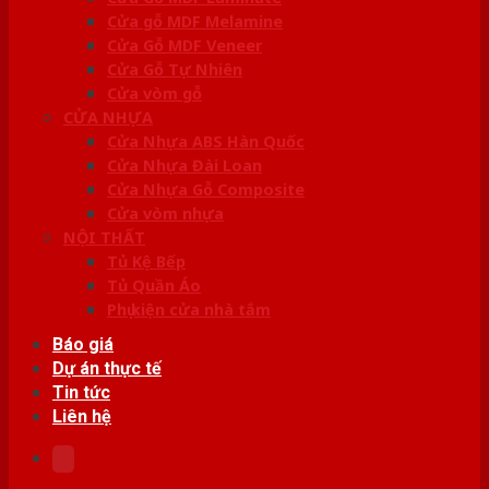
Cửa gỗ MDF Melamine
Cửa Gỗ MDF Veneer
Cửa Gỗ Tự Nhiên
Cửa vòm gỗ
CỬA NHỰA
Cửa Nhựa ABS Hàn Quốc
Cửa Nhựa Đài Loan
Cửa Nhựa Gỗ Composite
Cửa vòm nhựa
NỘI THẤT
Tủ Kệ Bếp
Tủ Quần Áo
Phụ kiện cửa nhà tắm
Báo giá
Dự án thực tế
Tin tức
Liên hệ