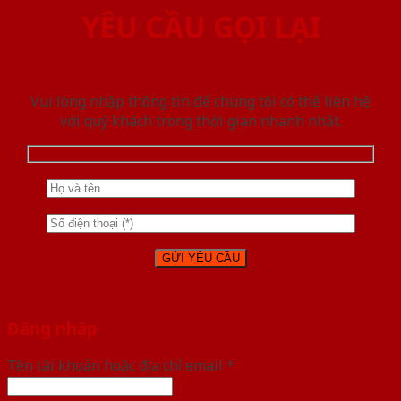
YÊU CẦU GỌI LẠI
Vui lòng nhập thông tin để chúng tôi có thể liên hệ
với quý khách trong thời gian nhanh nhất.
Đăng nhập
Tên tài khoản hoặc địa chỉ email
*