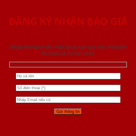
ĐĂNG KÝ NHẬN BÁO GIÁ
Nhập thông tin để nhận được báo giá mới nhât đầy
đủ nhất và chi tiết nhất.