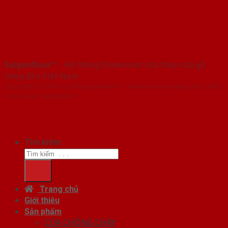
SaigonDoor™
- Hệ thống Showroom cửa thép cửa gỗ
hàng đầu Việt Nam
Copyright ⓒ 2016 – 2026 SaigonDoor™ - www.cuathepcuago.com | Đơn
vị chủ quản SaigonDoor
Tìm kiếm:
Trang chủ
Giới thiệu
Sản phẩm
CỬA CHỐNG CHÁY