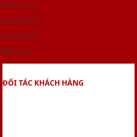
Gửi yêu cầu tư vấn
Tải báo giá tổng hợp
Yêu cầu gọi lại (3 phút)
Dành cho đại lý
ĐỐI TÁC KHÁCH HÀNG