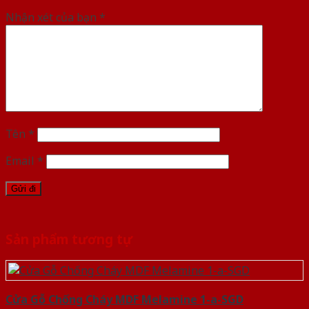
Nhận xét của bạn
*
Tên
*
Email
*
Sản phẩm tương tự
Cửa Gỗ Chống Cháy MDF Melamine 1-a-SGD