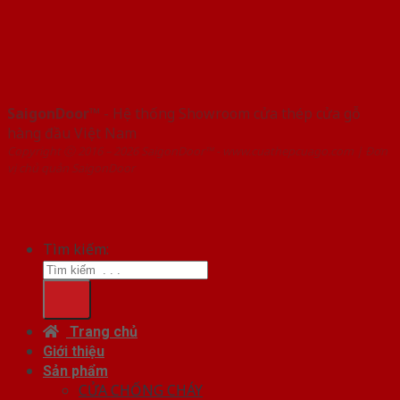
SaigonDoor™
- Hệ thống Showroom cửa thép cửa gỗ
hàng đầu Việt Nam
Copyright ⓒ 2016 – 2026 SaigonDoor™ - www.cuathepcuago.com | Đơn
vị chủ quản SaigonDoor
Tìm kiếm:
Trang chủ
Giới thiệu
Sản phẩm
CỬA CHỐNG CHÁY