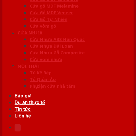
Cửa gỗ MDF Melamine
Cửa Gỗ MDF Veneer
Cửa Gỗ Tự Nhiên
Cửa vòm gỗ
CỬA NHỰA
Cửa Nhựa ABS Hàn Quốc
Cửa Nhựa Đài Loan
Cửa Nhựa Gỗ Composite
Cửa vòm nhựa
NỘI THẤT
Tủ Kệ Bếp
Tủ Quần Áo
Phụ kiện cửa nhà tắm
Báo giá
Dự án thực tế
Tin tức
Liên hệ