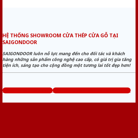
HỆ THỐNG SHOWROOM CỬA THÉP CỬA GỖ TẠI
SAIGONDOOR
SAIGONDOOR luôn nỗ lực mang đến cho đối tác và khách
hàng những sản phẩm công nghệ cao cấp, có giá trị gia tăng
tiện ích, sáng tạo cho cộng đồng một tương lai tốt đẹp hơn!
www.cuathepcuago.com
Tổng đài tư vấn miễn phí: 0824.400.400