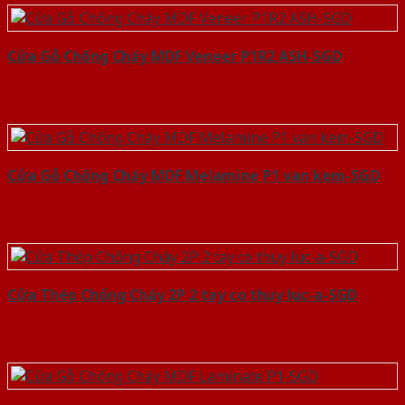
Cửa Gỗ Chống Cháy MDF Veneer P1R2 ASH-SGD
Cửa Gỗ Chống Cháy MDF Melamine P1 van kem-SGD
Cửa Thép Chống Cháy 2P 2 tay co thuy luc-a-SGD