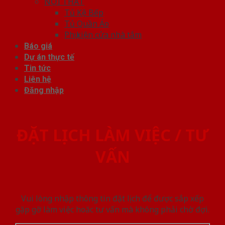
NỘI THẤT
Tủ Kệ Bếp
Tủ Quần Áo
Phụ kiện cửa nhà tắm
Báo giá
Dự án thực tế
Tin tức
Liên hệ
Đăng nhập
ĐẶT LỊCH LÀM VIỆC / TƯ
VẤN
Vui lòng nhập thông tin đặt lịch để được sắp xếp
gặp gỡ làm việc hoăc tư vấn mà không phải chờ đợi.