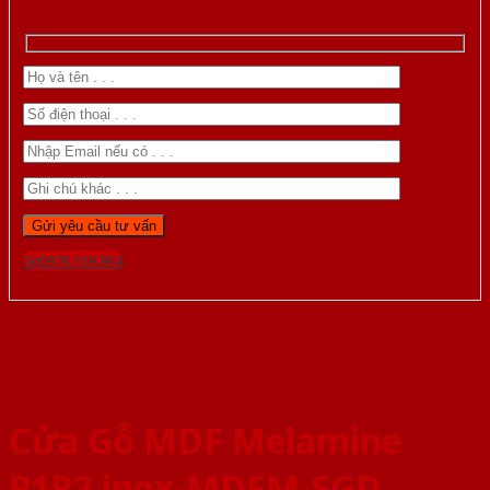
Gọi 0976.169.864
Cửa Gỗ MDF Melamine
P1R2 inox-MDFM-SGD