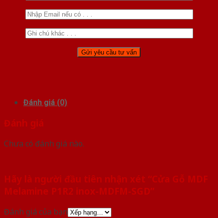
Đánh giá (0)
Đánh giá
Chưa có đánh giá nào.
Hãy là người đầu tiên nhận xét “Cửa Gỗ MDF
Melamine P1R2 inox-MDFM-SGD”
Đánh giá của bạn