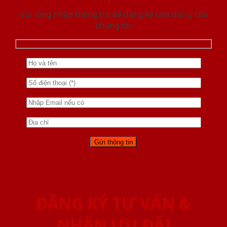
Vui lòng nhập thông tin để đăng ký làm đại lý của
chúng tôi
ĐĂNG KÝ TƯ VẤN &
NHẬN ƯU ĐÃI