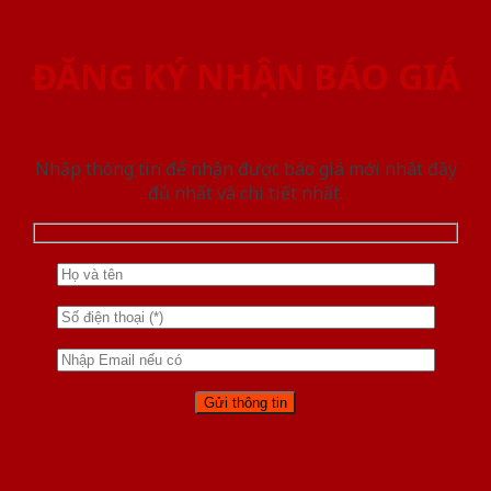
ĐĂNG KÝ NHẬN BÁO GIÁ
Nhập thông tin để nhận được báo giá mới nhât đầy
đủ nhất và chi tiết nhất.