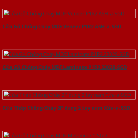
Cửa Gỗ Chống Cháy MDF Veneer P1R2 ASH-a-SGD
Cửa Gỗ Chống Cháy MDF Laminate P1R2 23029-SGD
Cửa Thép Chống Cháy 2P dung 2 tay nam Cửa-a-SGD