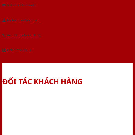
Gửi yêu cầu tư vấn
Tải báo giá tổng hợp
Yêu cầu gọi lại (3 phút)
Dành cho đại lý
ĐỐI TÁC KHÁCH HÀNG