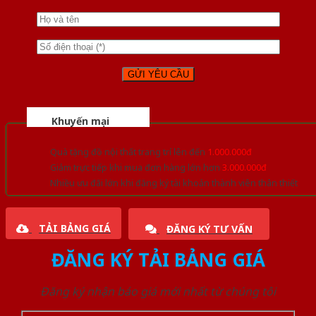
Khuyến mại
Quà tặng đồ nội thất trang trí lên đến
1.000.000đ
Giảm trực tiếp khi mua đơn hàng lớn hơn
3.000.000đ
Nhiều ưu đãi lớn khi đăng ký tài khoản thành viên thân thiết
TẢI BẢNG GIÁ
ĐĂNG KÝ TƯ VẤN
ĐĂNG KÝ TẢI BẢNG GIÁ
Đăng ký nhận báo giá mới nhất từ chúng tôi