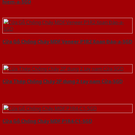
hiem-a-SGD
Cửa Gỗ Chống Cháy MDF Veneer P1R2 Xoan Đào-a-SGD
Cửa Thép Chống Cháy 2P dung 2 tay nam Cửa-SGD
Cửa Gỗ Chống Cháy MDF P1R4-C1-SGD