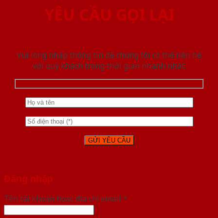
YÊU CẦU GỌI LẠI
Vui lòng nhập thông tin để chúng tôi có thể liên hệ
với quý khách trong thời gian nhanh nhất.
Đăng nhập
Tên tài khoản hoặc địa chỉ email
*