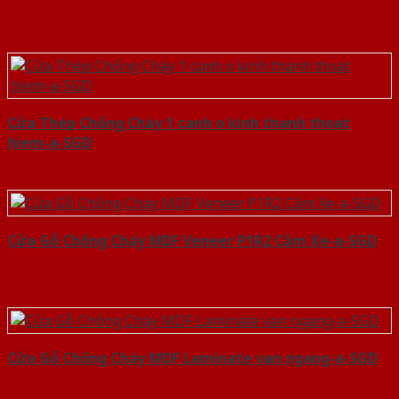
Cửa Thép Chống Cháy 1 canh o kinh thanh thoat
hiem-a-SGD
Cửa Gỗ Chống Cháy MDF Veneer P1R2 Căm Xe-a-SGD
Cửa Gỗ Chống Cháy MDF Laminate van ngang-a-SGD