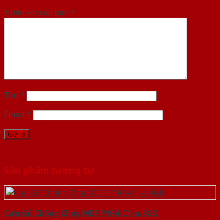
Nhận xét của bạn
*
Tên
*
Email
*
Sản phẩm tương tự
Cửa Gỗ Chống Cháy MDF P1R4-C1-a-SGD