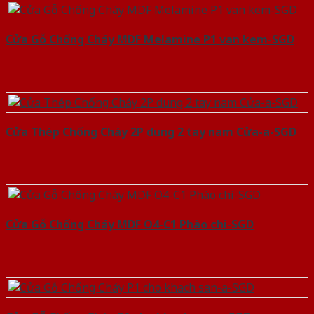
Cửa Gỗ Chống Cháy MDF Melamine P1 van kem-SGD
Cửa Thép Chống Cháy 2P dung 2 tay nam Cửa-a-SGD
Cửa Gỗ Chống Cháy MDF O4-C1 Phào chi-SGD