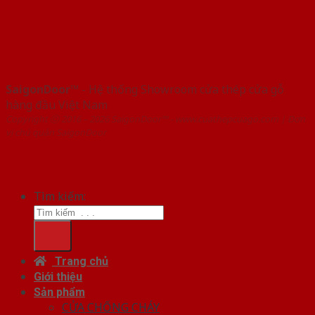
SaigonDoor™
- Hệ thống Showroom cửa thép cửa gỗ
hàng đầu Việt Nam
Copyright ⓒ 2016 – 2026 SaigonDoor™ - www.cuathepcuago.com | Đơn
vị chủ quản SaigonDoor
Tìm kiếm:
Trang chủ
Giới thiệu
Sản phẩm
CỬA CHỐNG CHÁY