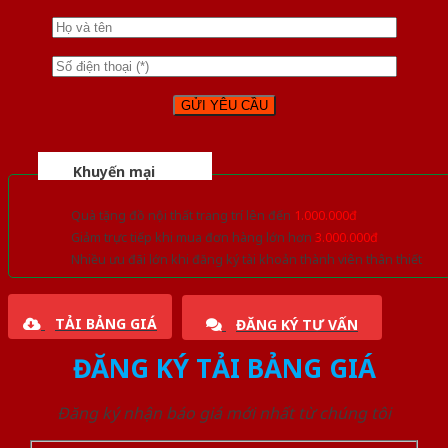
Khuyến mại
Quà tặng đồ nội thất trang trí lên đến
1.000.000đ
Giảm trực tiếp khi mua đơn hàng lớn hơn
3.000.000đ
Nhiều ưu đãi lớn khi đăng ký tài khoản thành viên thân thiết
TẢI BẢNG GIÁ
ĐĂNG KÝ TƯ VẤN
ĐĂNG KÝ TẢI BẢNG GIÁ
Đăng ký nhận báo giá mới nhất từ chúng tôi