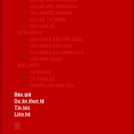
Cửa gỗ MDF Melamine
Cửa Gỗ MDF Veneer
Cửa Gỗ Tự Nhiên
Cửa vòm gỗ
CỬA NHỰA
Cửa Nhựa ABS Hàn Quốc
Cửa Nhựa Đài Loan
Cửa Nhựa Gỗ Composite
Cửa vòm nhựa
NỘI THẤT
Tủ Kệ Bếp
Tủ Quần Áo
Phụ kiện cửa nhà tắm
Báo giá
Dự án thực tế
Tin tức
Liên hệ