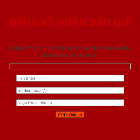
ĐĂNG KÝ NHẬN BÁO GIÁ
Nhập thông tin để nhận được báo giá mới nhât đầy
đủ nhất và chi tiết nhất.