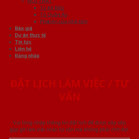
NỘI THẤT
Tủ Kệ Bếp
Tủ Quần Áo
Phụ kiện cửa nhà tắm
Báo giá
Dự án thực tế
Tin tức
Liên hệ
Đăng nhập
ĐẶT LỊCH LÀM VIỆC / TƯ
VẤN
Vui lòng nhập thông tin đặt lịch để được sắp xếp
gặp gỡ làm việc hoăc tư vấn mà không phải chờ đợi.