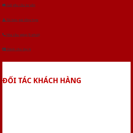
Gửi yêu cầu tư vấn
Tải báo giá tổng hợp
Yêu cầu gọi lại (3 phút)
Dành cho đại lý
ĐỐI TÁC KHÁCH HÀNG