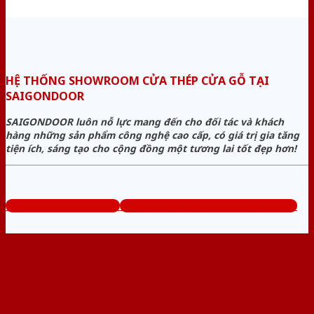
HỆ THỐNG SHOWROOM CỬA THÉP CỬA GỖ TẠI
SAIGONDOOR
SAIGONDOOR luôn nỗ lực mang đến cho đối tác và khách
hàng những sản phẩm công nghệ cao cấp, có giá trị gia tăng
tiện ích, sáng tạo cho cộng đồng một tương lai tốt đẹp hơn!
www.cuathepcuago.com
Tổng đài tư vấn miễn phí: 0824.400.400