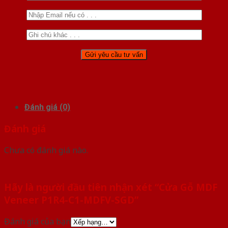
Đánh giá (0)
Đánh giá
Chưa có đánh giá nào.
Hãy là người đầu tiên nhận xét “Cửa Gỗ MDF
Veneer P1R4-C1-MDFV-SGD”
Đánh giá của bạn