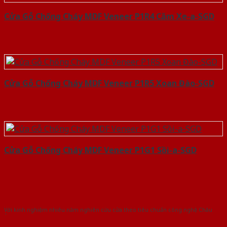
Cửa Gỗ Chống Cháy MDF Veneer P1R4 Căm Xe-a-SGD
Cửa Gỗ Chống Cháy MDF Veneer P1R5 Xoan Đào-SGD
Cửa Gỗ Chống Cháy MDF Veneer P1G1 Sồi-a-SGD
Với kinh nghiệm nhiêu năm nghiên cứu cửa theo tiêu chuẩn công nghệ Châu
Âu.Chúng tôi tự tin là nhà sản xuất & cung cấp hàng đầu tại Việt Nam!