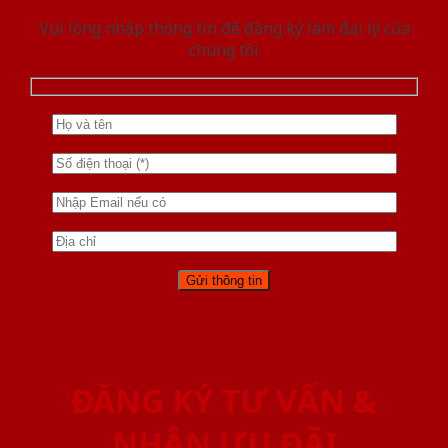
Vui lòng nhập thông tin để đăng ký làm đại lý của
chúng tôi
ĐĂNG KÝ TƯ VẤN &
NHẬN ƯU ĐÃI