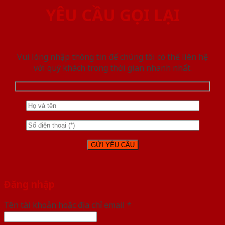
YÊU CẦU GỌI LẠI
Vui lòng nhập thông tin để chúng tôi có thể liên hệ
với quý khách trong thời gian nhanh nhất.
Đăng nhập
Tên tài khoản hoặc địa chỉ email
*