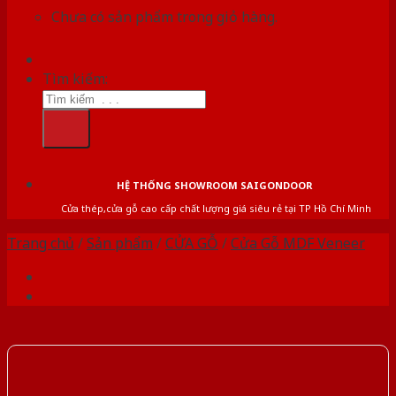
Chưa có sản phẩm trong giỏ hàng.
Tìm kiếm:
HỆ THỐNG SHOWROOM SAIGONDOOR
Cửa thép,cửa gỗ cao cấp chất lượng giá siêu rẻ tại TP Hồ Chí Minh
Trang chủ
/
Sản phẩm
/
CỬA GỖ
/
Cửa Gỗ MDF Veneer