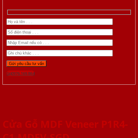
Gọi 0976.169.864
Cửa Gỗ MDF Veneer P1R4-
C1-MDFV-SGD