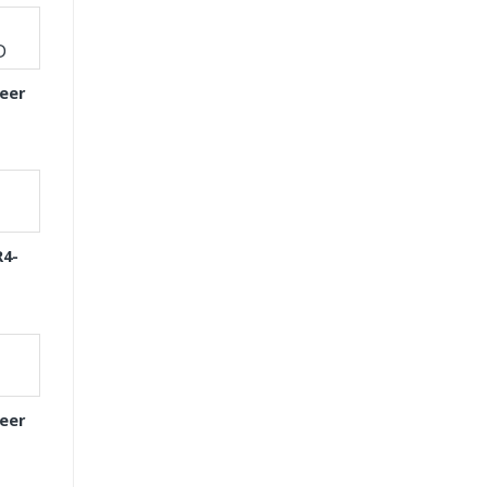
eer
R4-
eer