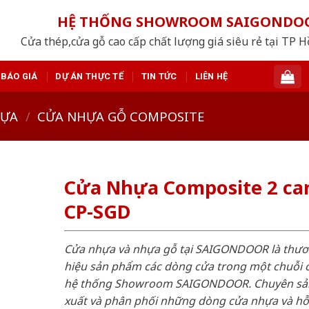
HỆ THỐNG SHOWROOM SAIGONDO
Cửa thép,cửa gỗ cao cấp chất lượng giá siêu rẻ tại TP 
BÁO GIÁ
DỰ ÁN THỰC TẾ
TIN TỨC
LIÊN HỆ
HỰA
/
CỬA NHỰA GỖ COMPOSITE
Cửa Nhựa Composite 2 ca
CP-SGD
Cửa nhựa và nhựa gỗ tại SAIGONDOOR là thư
hiệu sản phẩm các dòng cửa trong một chuỗi 
hệ thống Showroom SAIGONDOOR. Chuyên sả
xuất và phân phối những dòng cửa nhựa và h