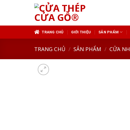
Skip
to
content
TRANG CHỦ
GIỚI THIỆU
SẢN PHẨM
TRANG CHỦ
/
SẢN PHẨM
/
CỬA N