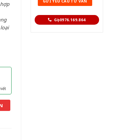
 hợp
àng
Gọi 0976.169.864
loại
hiết
N