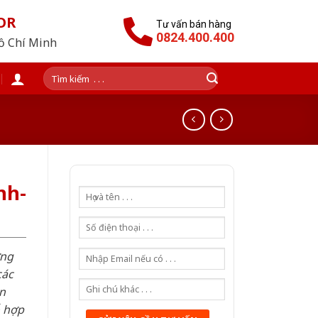
OR
Tư vấn bán hàng
0824.400.400
Hồ Chí Minh
Tìm
kiếm:
nh-
ơng
các
n
ỗ hợp