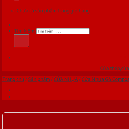
Chưa có sản phẩm trong giỏ hàng.
Tìm kiếm:
HỆ
Cửa thép,cửa 
Trang chủ
/
Sản phẩm
/
CỬA NHỰA
/
Cửa Nhựa Gỗ Compos