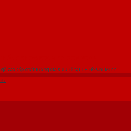
 THỐNG SHOWROOM SAIGONDOOR
gỗ cao cấp chất lượng giá siêu rẻ tại TP Hồ Chí Minh
ite