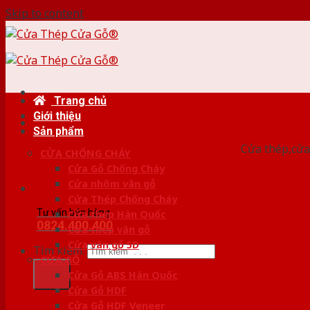
Skip to content
Trang chủ
Giới thiệu
HỆ
Sản phẩm
Cửa thép,cửa 
CỬA CHỐNG CHÁY
Cửa Gỗ Chống Cháy
Cửa nhôm vân gỗ
Cửa Thép Chống Cháy
Tư vấn bán hàng
Cửa thép Hàn Quốc
0824.400.400
Cửa thép vân gỗ
Cửa vân gỗ 5D
Tìm kiếm:
CỬA GỖ
Cửa Gỗ ABS Hàn Quốc
Cửa Gỗ HDF
Cửa Gỗ HDF Veneer