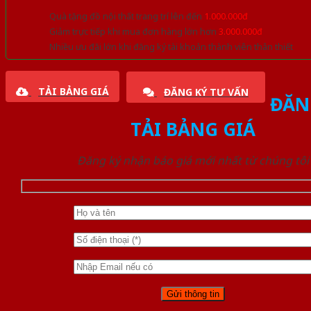
Quà tặng đồ nội thất trang trí lên đến
1.000.000đ
Giảm trực tiếp khi mua đơn hàng lớn hơn
3.000.000đ
Nhiều ưu đãi lớn khi đăng ký tài khoản thành viên thân thiết
TẢI BẢNG GIÁ
ĐĂNG KÝ TƯ VẤN
ĐĂN
TẢI BẢNG GIÁ
Đăng ký nhận báo giá mới nhất từ chúng tôi