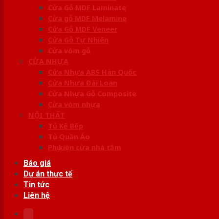
Cửa Gỗ MDF Laminate
Cửa gỗ MDF Melamine
Cửa Gỗ MDF Veneer
Cửa Gỗ Tự Nhiên
Cửa vòm gỗ
CỬA NHỰA
Cửa Nhựa ABS Hàn Quốc
Cửa Nhựa Đài Loan
Cửa Nhựa Gỗ Composite
Cửa vòm nhựa
NỘI THẤT
Tủ Kệ Bếp
Tủ Quần Áo
Phụ kiện cửa nhà tắm
Báo giá
Dự án thực tế
Tin tức
Liên hệ