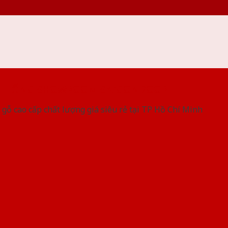
 THỐNG SHOWROOM SAIGONDOOR
gỗ cao cấp chất lượng giá siêu rẻ tại TP Hồ Chí Minh