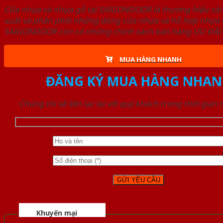
Cửa nhựa và nhựa gỗ tại SAIGONDOOR là thương hiệu s
xuất và phân phối những dòng cửa nhựa và hỗ hợp nhựa ch
SAIGONDOOR còn có những chính sách bán hàng ƯU ĐÃI CAO
MUA HÀNG NHANH
ĐĂNG KÝ MUA HÀNG NHAN
Chúng tôi sẽ liên lạc lại với quý khách trong thời gian
Khuyến mại