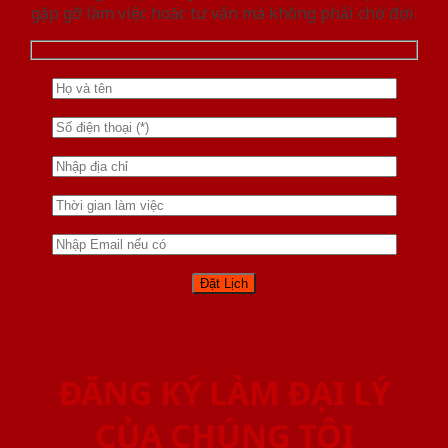
gặp gỡ làm việc hoăc tư vấn mà không phải chờ đợi.
ĐĂNG KÝ LÀM ĐẠI LÝ
CỦA CHÚNG TÔI