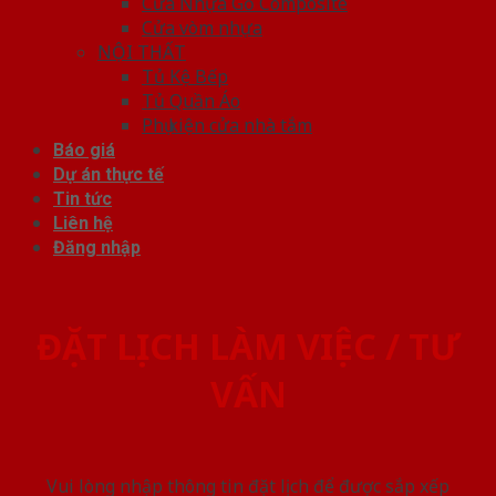
Cửa Nhựa Gỗ Composite
Cửa vòm nhựa
NỘI THẤT
Tủ Kệ Bếp
Tủ Quần Áo
Phụ kiện cửa nhà tắm
Báo giá
Dự án thực tế
Tin tức
Liên hệ
Đăng nhập
ĐẶT LỊCH LÀM VIỆC / TƯ
VẤN
Vui lòng nhập thông tin đặt lịch để được sắp xếp