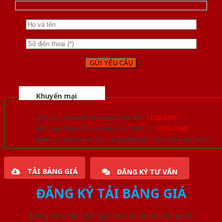
Khuyến mại
Quà tặng đồ nội thất trang trí lên đến
1.000.000đ
Giảm trực tiếp khi mua đơn hàng lớn hơn
3.000.000đ
Nhiều ưu đãi lớn khi đăng ký tài khoản thành viên thân thiết
TẢI BẢNG GIÁ
ĐĂNG KÝ TƯ VẤN
ĐĂNG KÝ TẢI BẢNG GIÁ
Đăng ký nhận báo giá mới nhất từ chúng tôi