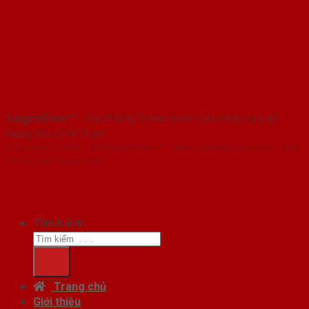
SaigonDoor™
- Hệ thống Showroom cửa thép cửa gỗ
hàng đầu Việt Nam
Copyright ⓒ 2016 – 2026 SaigonDoor™ - www.cuathepcuago.com | Đơn
vị chủ quản SaigonDoor
Tìm kiếm:
Trang chủ
Giới thiệu