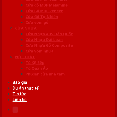
Cửa gỗ MDF Melamine
Cửa Gỗ MDF Veneer
Cửa Gỗ Tự Nhiên
Cửa vòm gỗ
CỬA NHỰA
Cửa Nhựa ABS Hàn Quốc
Cửa Nhựa Đài Loan
Cửa Nhựa Gỗ Composite
Cửa vòm nhựa
NỘI THẤT
Tủ Kệ Bếp
Tủ Quần Áo
Phụ kiện cửa nhà tắm
Báo giá
Dự án thực tế
Tin tức
Liên hệ