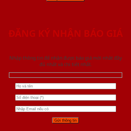
ĐĂNG KÝ NHẬN BÁO GIÁ
Nhập thông tin để nhận được báo giá mới nhât đầy
đủ nhất và chi tiết nhất.