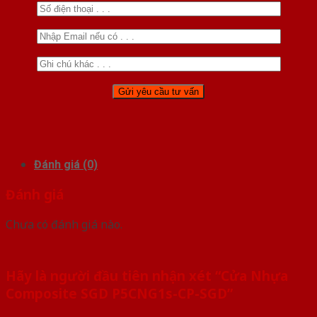
Đánh giá (0)
Đánh giá
Chưa có đánh giá nào.
Hãy là người đầu tiên nhận xét “Cửa Nhựa
Composite SGD P5CNG1s-CP-SGD”