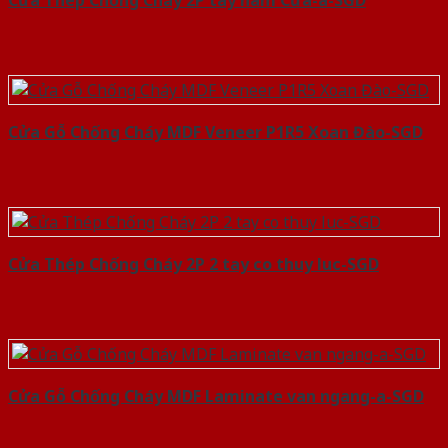
Cửa Thép Chống Cháy 2P tay nam Cửa-a-SGD
Cửa Gỗ Chống Cháy MDF Veneer P1R5 Xoan Đào-SGD
Cửa Thép Chống Cháy 2P 2 tay co thuy luc-SGD
Cửa Gỗ Chống Cháy MDF Laminate van ngang-a-SGD