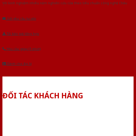
Với kinh nghiệm nhiêu năm nghiên cứu cửa theo tiêu chuẩn công nghệ Châu
Âu.Chúng tôi tự tin là nhà sản xuất & cung cấp hàng đầu tại Việt Nam!
Gửi yêu cầu tư vấn
Tải báo giá tổng hợp
Yêu cầu gọi lại (3 phút)
Dành cho đại lý
ĐỐI TÁC KHÁCH HÀNG