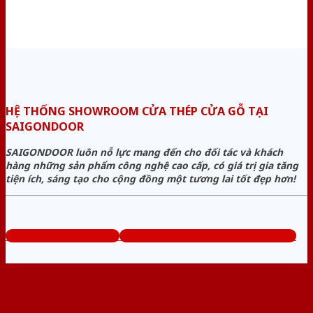
HỆ THỐNG SHOWROOM CỬA THÉP CỬA GỖ TẠI
SAIGONDOOR
SAIGONDOOR luôn nỗ lực mang đến cho đối tác và khách
hàng những sản phẩm công nghệ cao cấp, có giá trị gia tăng
tiện ích, sáng tạo cho cộng đồng một tương lai tốt đẹp hơn!
www.cuathepcuago.com
Tổng đài tư vấn miễn phí: 0824.400.400