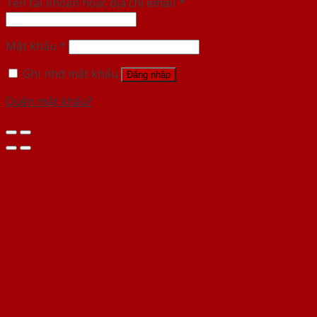
Tên tài khoản hoặc địa chỉ email
*
Mật khẩu
*
Ghi nhớ mật khẩu
Đăng nhập
Quên mật khẩu?