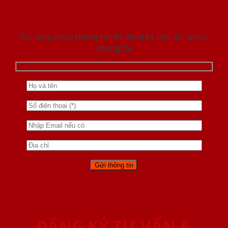
Vui lòng nhập thông tin để đăng ký làm đại lý của
chúng tôi
ĐĂNG KÝ TƯ VẤN &