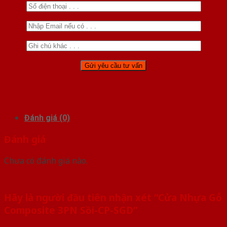
Đánh giá (0)
Đánh giá
Chưa có đánh giá nào.
Hãy là người đầu tiên nhận xét “Cửa Nhựa Gỗ
Composite 3PN Sồi-CP-SGD”