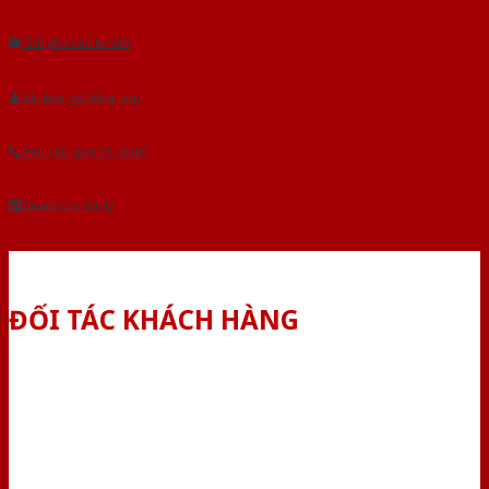
Âu.Chúng tôi tự tin là nhà sản xuất & cung cấp hàng đầu tại Việt Nam!
Gửi yêu cầu tư vấn
Tải báo giá tổng hợp
Yêu cầu gọi lại (3 phút)
Dành cho đại lý
ĐỐI TÁC KHÁCH HÀNG