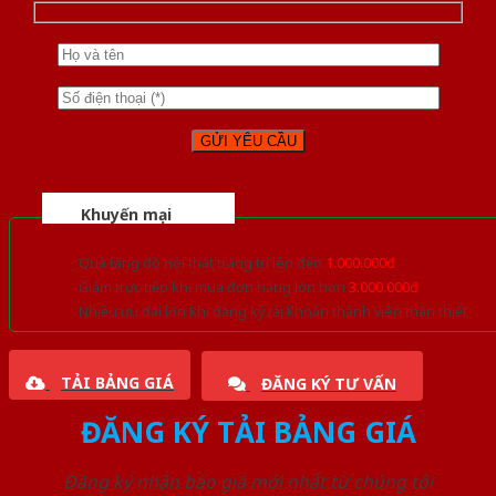
Khuyến mại
Quà tặng đồ nội thất trang trí lên đến
1.000.000đ
Giảm trực tiếp khi mua đơn hàng lớn hơn
3.000.000đ
Nhiều ưu đãi lớn khi đăng ký tài khoản thành viên thân thiết
TẢI BẢNG GIÁ
ĐĂNG KÝ TƯ VẤN
ĐĂNG KÝ TẢI BẢNG GIÁ
Đăng ký nhận báo giá mới nhất từ chúng tôi