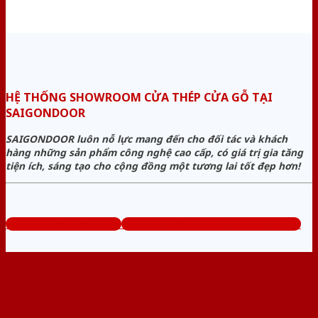
HỆ THỐNG SHOWROOM CỬA THÉP CỬA GỖ TẠI
SAIGONDOOR
SAIGONDOOR luôn nỗ lực mang đến cho đối tác và khách
hàng những sản phẩm công nghệ cao cấp, có giá trị gia tăng
tiện ích, sáng tạo cho cộng đồng một tương lai tốt đẹp hơn!
www.cuathepcuago.com
Tổng đài tư vấn miễn phí: 0824.400.400