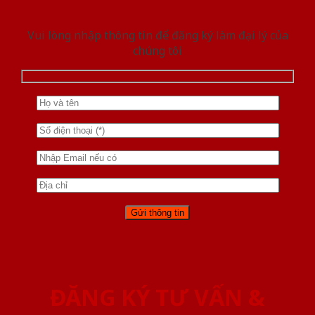
Vui lòng nhập thông tin để đăng ký làm đại lý của
chúng tôi
ĐĂNG KÝ TƯ VẤN &