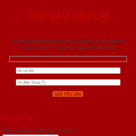
YÊU CẦU GỌI LẠI
Vui lòng nhập thông tin để chúng tôi có thể liên hệ
với quý khách trong thời gian nhanh nhất.
Đăng nhập
Tên tài khoản hoặc địa chỉ email
*