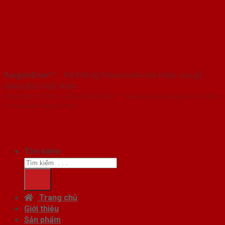
SaigonDoor™
- Hệ thống Showroom cửa thép cửa gỗ
hàng đầu Việt Nam
Copyright ⓒ 2016 – 2026 SaigonDoor™ - www.cuathepcuago.com | Đơn
vị chủ quản SaigonDoor
Tìm kiếm:
Trang chủ
Giới thiệu
Sản phẩm