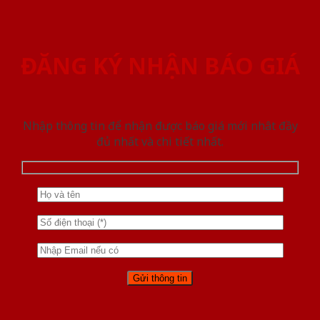
ĐĂNG KÝ NHẬN BÁO GIÁ
Nhập thông tin để nhận được báo giá mới nhât đầy
đủ nhất và chi tiết nhất.