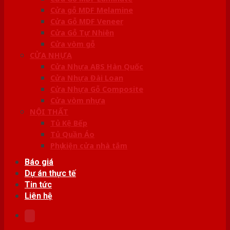
Cửa gỗ MDF Melamine
Cửa Gỗ MDF Veneer
Cửa Gỗ Tự Nhiên
Cửa vòm gỗ
CỬA NHỰA
Cửa Nhựa ABS Hàn Quốc
Cửa Nhựa Đài Loan
Cửa Nhựa Gỗ Composite
Cửa vòm nhựa
NỘI THẤT
Tủ Kệ Bếp
Tủ Quần Áo
Phụ kiện cửa nhà tắm
Báo giá
Dự án thực tế
Tin tức
Liên hệ