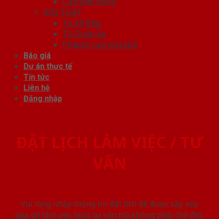
Cửa vòm nhựa
NỘI THẤT
Tủ Kệ Bếp
Tủ Quần Áo
Phụ kiện cửa nhà tắm
Báo giá
Dự án thực tế
Tin tức
Liên hệ
Đăng nhập
ĐẶT LỊCH LÀM VIỆC / TƯ
VẤN
Vui lòng nhập thông tin đặt lịch để được sắp xếp
gặp gỡ làm việc hoăc tư vấn mà không phải chờ đợi.