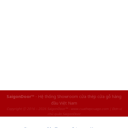
SaigonDoor™
- Hệ thống Showroom cửa thép cửa gỗ hàng
đầu Việt Nam
Copyright ⓒ 2016 – 2026 SaigonDoor™ - www.cuathepcuago.com | Đơn vị
chủ quản SaigonDoor