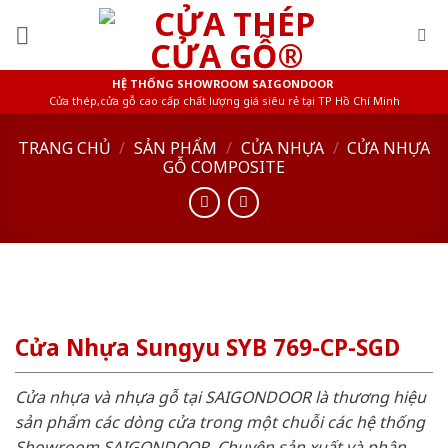
Skip
to
content
HỆ THỐNG SHOWROOM SAIGONDOOR
Cửa thép,cửa gỗ cao cấp chất lượng giá siêu rẻ tại TP Hồ Chí Minh
TRANG CHỦ
/
SẢN PHẨM
/
CỬA NHỰA
/
CỬA NHỰA
GỖ COMPOSITE
Cửa Nhựa Sungyu SYB 769-CP-SGD
Cửa nhựa và nhựa gỗ tại SAIGONDOOR là thương hiệu
sản phẩm các dòng cửa trong một chuỗi các hệ thống
Showroom SAIGONDOOR. Chuyên sản xuất và phân