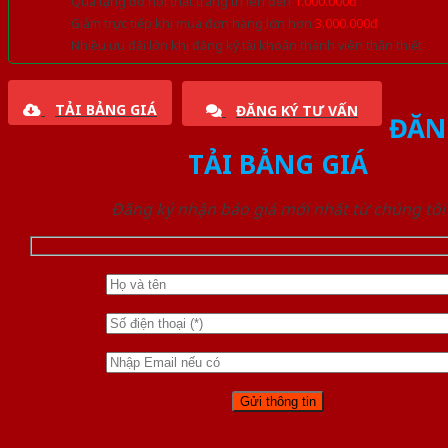
Quà tặng đồ nội thất trang trí lên đến
1.000.000đ
Giảm trực tiếp khi mua đơn hàng lớn hơn
3.000.000đ
Nhiều ưu đãi lớn khi đăng ký tài khoản thành viên thân thiết
TẢI BẢNG GIÁ
ĐĂNG KÝ TƯ VẤN
ĐĂN
TẢI BẢNG GIÁ
Đăng ký nhận báo giá mới nhất từ chúng tôi