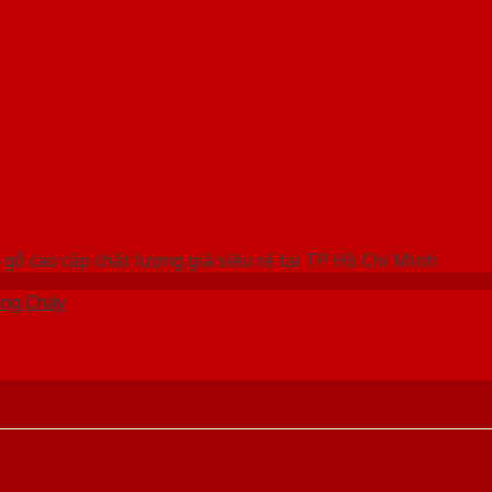
 THỐNG SHOWROOM SAIGONDOOR
gỗ cao cấp chất lượng giá siêu rẻ tại TP Hồ Chí Minh
ng Cháy