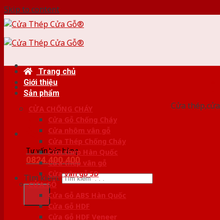
Skip to content
Trang chủ
Giới thiệu
HỆ
Sản phẩm
Cửa thép,cửa 
CỬA CHỐNG CHÁY
Cửa Gỗ Chống Cháy
Cửa nhôm vân gỗ
Cửa Thép Chống Cháy
Tư vấn bán hàng
Cửa thép Hàn Quốc
0824.400.400
Cửa thép vân gỗ
Cửa vân gỗ 5D
Tìm kiếm:
CỬA GỖ
Cửa Gỗ ABS Hàn Quốc
Cửa Gỗ HDF
Cửa Gỗ HDF Veneer