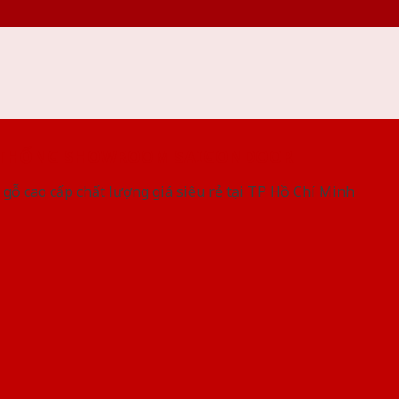
 THỐNG SHOWROOM SAIGONDOOR
gỗ cao cấp chất lượng giá siêu rẻ tại TP Hồ Chí Minh