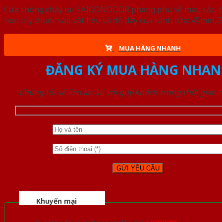
Cửa chống cháy tại SAIGONDOOR phong phú về màu sắc, đa d
hơn tùy thuộc vào vật liệu và độ dày của cánh cửa: 45mm
MUA HÀNG NHANH
ĐĂNG KÝ MUA HÀNG NHAN
Chúng tôi sẽ liên lạc lại với quý khách trong thời gian
Khuyến mại