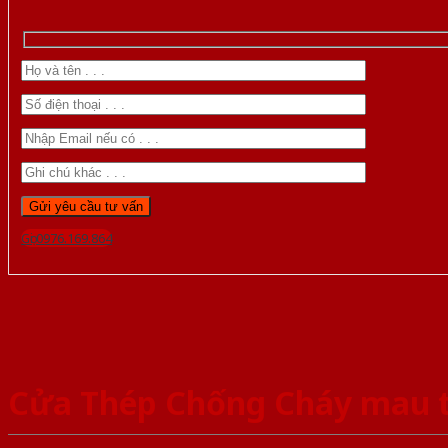
Gọi 0976.169.864
Cửa Thép Chống Cháy mau 