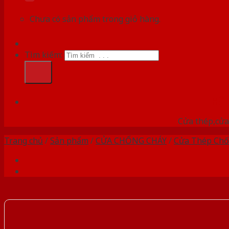
Chưa có sản phẩm trong giỏ hàng.
Tìm kiếm:
HỆ
Cửa thép,cửa 
Trang chủ
/
Sản phẩm
/
CỬA CHỐNG CHÁY
/
Cửa Thép Chố