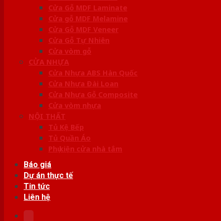
Cửa Gỗ MDF Laminate
Cửa gỗ MDF Melamine
Cửa Gỗ MDF Veneer
Cửa Gỗ Tự Nhiên
Cửa vòm gỗ
CỬA NHỰA
Cửa Nhựa ABS Hàn Quốc
Cửa Nhựa Đài Loan
Cửa Nhựa Gỗ Composite
Cửa vòm nhựa
NỘI THẤT
Tủ Kệ Bếp
Tủ Quần Áo
Phụ kiện cửa nhà tắm
Báo giá
Dự án thực tế
Tin tức
Liên hệ