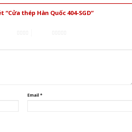
ét “Cửa thép Hàn Quốc 404-SGD”
of 5 stars
5 of 5 stars
Email
*