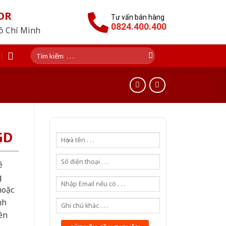
OR
Tư vấn bán hàng
0824.400.400
Hồ Chí Minh
Tìm
kiếm:
GD
ề
g
hoặc
nh
ên