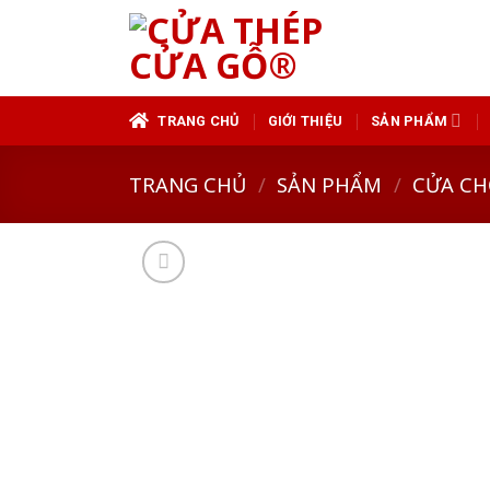
Skip
to
content
TRANG CHỦ
GIỚI THIỆU
SẢN PHẨM
TRANG CHỦ
/
SẢN PHẨM
/
CỬA CH