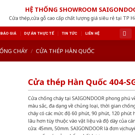
HỆ THỐNG SHOWROOM SAIGONDO
Cửa thép,cửa gỗ cao cấp chất lượng giá siêu rẻ tại TP 
BÁO GIÁ
DỰ ÁN THỰC TẾ
TIN TỨC
LIÊN HỆ
ỐNG CHÁY
/
CỬA THÉP HÀN QUỐC
Cửa thép Hàn Quốc 404-S
Cửa chống cháy tại SAIGONDOOR phong phú v
màu sắc, đa dạng về chủng loại, thời gian chốn
cháy có các mức độ 60 phút, 90 phút, 120 phút 
lâu hơn tùy thuộc vào vật liệu và độ dày của cá
cửa: 45mm, 50mm. SAIGONDOOR là đơn vị chuy