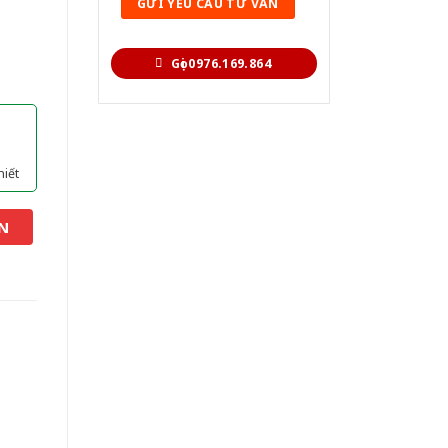
Gọi 0976.169.864
hiết
N