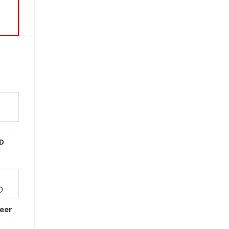
GD
eer